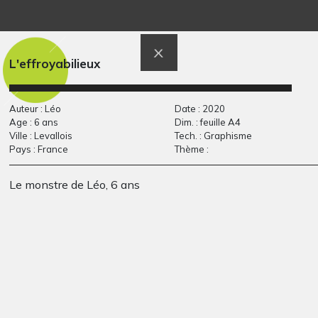
Le puits du bonheur
Lucile 65
Graphisme, 2020
Graphisme, 2012
L'effroyabilieux
Auteur : Léo
Date : 2020
Age : 6 ans
Dim. : feuille A4
Ville : Levallois
Tech. : Graphisme
Pays : France
Thème :
Le monstre de Léo, 6 ans
le clown
Je t’aime
Sculptures, 2014
Graphisme, 2016