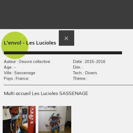
Arbre et oiseau du
Iris la patineuse
2024
Brésil
Graphisme, 2015
L'envol - Les Lucioles
Auteur : Oeuvre collective
Date : 2015-2016
Age : -
Dim. :
Ville : Sassenage
Tech. : Divers
Pays : France
Thème :
Multi accueil Les Lucioles SASSENAGE
Les pays suspendus
Lucile 38
2023
Graphisme, 2012