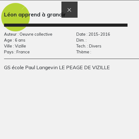
Graphisme, 2011
2003
Léon apprend à grandir
Auteur : Oeuvre collective
Date : 2015-2016
Age : 6 ans
Dim. :
Ville : Vizille
Tech. : Divers
Pays : France
Thème :
GS école Paul Langevin LE PEAGE DE VIZILLE
pop up
Louison de
2013
Montbrison
Graphisme, 2019