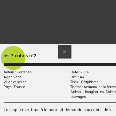
Autoportrait d’Erica
La lumière
les 7 cabris n°2
Graphisme, 2014
Yaquelin
Graphisme, 2009
Auteur : Hortense
Date : 2014
Age : 6 ans
Dim. : A4
Ville : Venelles
Tech. : Graphisme
Pays : France
Thème : Animaux de la ferme
Animaux imaginaires, Anima
sauvages
Le loup arrive, tape à la porte et demande aux cabris de lui o