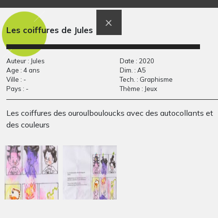
TCHE
Le tigre blanc
Graphisme, 2014
Collage, 2020
Les coiffures de Jules
Auteur : Jules
Date : 2020
Age : 4 ans
Dim. : A5
Ville : -
Tech. : Graphisme
Pays : -
Thème : Jeux
Les coiffures des ouroulbouloucks avec des autocollants et
des couleurs
Hombre en el Campo
Oiseau 1
Graphisme
Graphisme