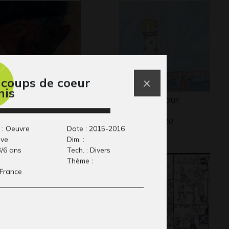
 coups de coeur
nis
rtrait de Jean-Paul
un phare pour
maman
aphisme
Graphisme, 2010
 : Oeuvre
Date : 2015-2016
ive
Dim. :
3/6 ans
Tech. : Divers
Thème :
 France