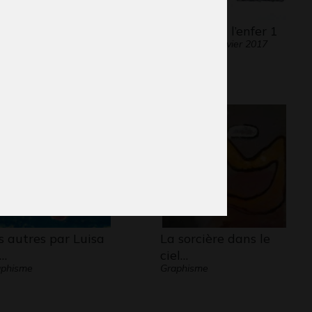
toportrait Daniela
L’ecole c’est l’enfer 1
Graphisme, janvier 2017
varrete
aphisme
s autres par Luisa
La sorcière dans le
…
ciel…
aphisme
Graphisme