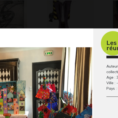
Les
réu
ravé
David
Po
 2013
Graphisme, 2017
2
Gr
Auteur
collect
Age : 
Ville : -
Pays :