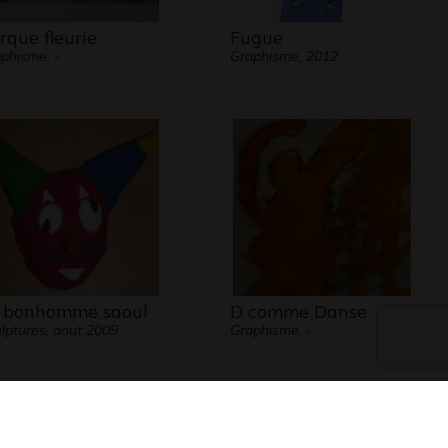
rque fleurie
Fugue
phisme, -
Graphisme, 2012
 bonhomme saoul
D comme Danse
lptures, aout 2009
Graphisme, -