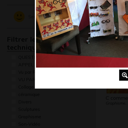
dragon a
Sentiments - Emotions
Graphisme,
Filtrer les oeuvres par
technique
QUESTIONS
APPEL A CREATION
Vu par René Baldy
VU PAR CLAUDE PONTI
Collage
céramique
C comme
Divers
Graphisme,
Sculptures
Graphisme
Son-Vidéo