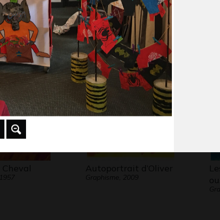
siatique
E.N.C.R.E.
Au
 2015
Ecrits, 18/03/2014
Na
Gr
 Cheval
Autoportrait d’Oliver
Le
 1957
Graphisme, 2009
ou
Gr