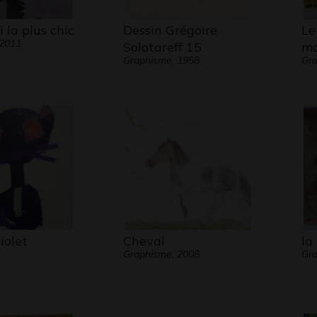
 la plus chic
Dessin Grégoire
Le
 2011
Solotareff 15
ma
Graphisme, 1958
Gra
iolet
Cheval
la
Graphisme, 2008
Gra