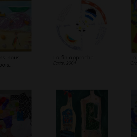
ns-nous
La fin approche
La
Ecrits, 2004
Gr
bois…