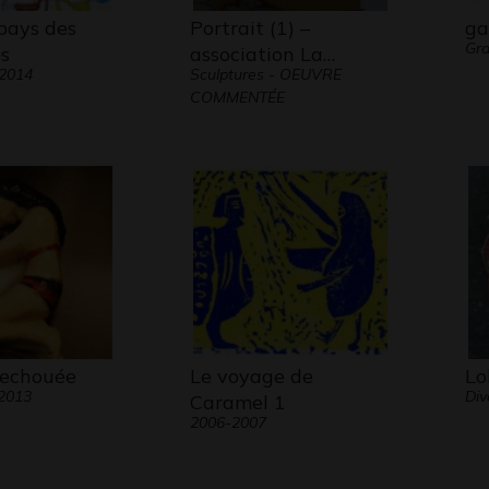
pays des
Portrait (1) –
g
Gra
s
association La…
 2014
Sculptures - OEUVRE
COMMENTÉE
 echouée
Le voyage de
Lo
 2013
Div
Caramel 1
2006-2007