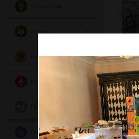
Notre planete
Animaux
Objets
Dragon g
Graphisme,
Imaginaire
Famille
Portraits