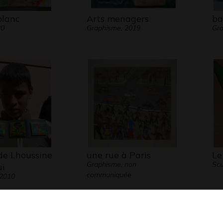
blanc
Arts menagers
ba
20
Graphisme, 2019
Gra
de Lhoussine
une rue à Paris
Le
Graphisme, non
Scu
i
communiquée
 2010