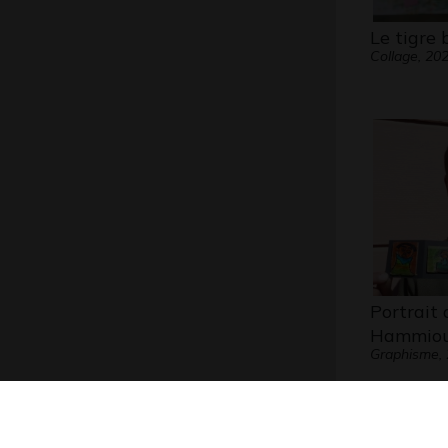
Le tigre 
Collage, 20
Portrait 
Hammiou
Graphisme,