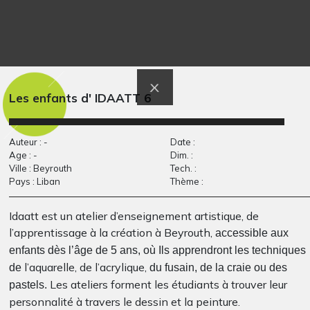
Les sorcelleries des
chevaux
Graphisme, 2013
Chats
Graphisme, 2021
Les enfants d' IDAATT 6
Auteur : -
Date :
Age : -
Dim. :
Ville : Beyrouth
Tech. :
Pays : Liban
Thème :
Idaatt est un atelier d’enseignement artistique, de
l’apprentissage à la création à Beyrouth,
accessible aux
Joueur de Musique
Haïku d’Adrien
enfants dès l’âge de 5 ans, où Ils apprendront les techniques
Graphisme
#3
l’aquarelle, de l’acrylique,
de
du fusain, de la craie ou des
Graphisme
Les ateliers forment les étudiants à trouver leur
pastels.
personnalité à travers le dessin et la peinture.