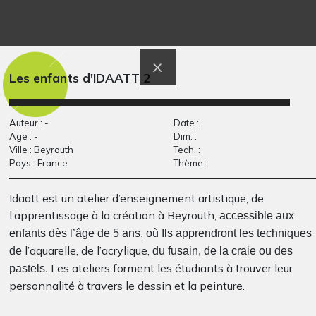
Forêt d’automne
C´est moi la plus chic
Graphisme, -
Graphisme, 2011
Les enfants d'IDAATT 2
Auteur : -
Date :
Age : -
Dim. :
Ville : Beyrouth
Tech. :
Pays : France
Thème :
Idaatt est un atelier d’enseignement artistique, de
l’apprentissage à la création à Beyrouth,
Saucisse et son chien
sirene dans le vent
accessible aux
Graphisme - APPEL A
saucisse
enfants dès l’âge de 5 ans, où Ils apprendront les techniques
CREATION, 2011
2015
l’aquarelle, de l’acrylique,
de
du fusain, de la craie ou des
Les ateliers forment les étudiants à trouver leur
pastels.
personnalité à travers le dessin et la peinture.