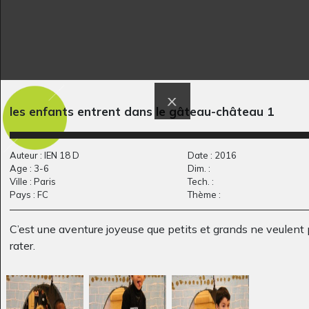
La tête de Pablo
la vache
les enfants entrent dans le gâteau-château 1
Graphisme, 2014
2005
Auteur : IEN 18 D
Date : 2016
Age : 3-6
Dim. :
Ville : Paris
Tech. :
Pays : FC
Thème :
C’est une aventure joyeuse que petits et grands ne veulent
rater.
le pélican
Fline