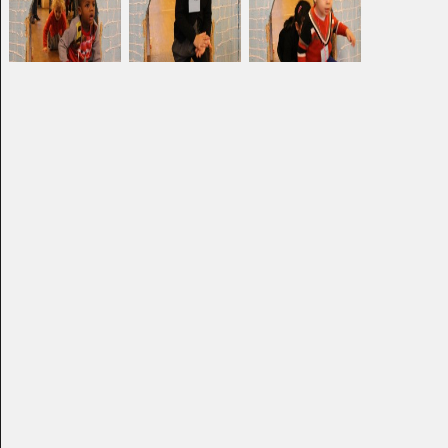
Graphisme, 2019
2024
Terril et voitures
Une mère joue avec
Graphisme, 1969
son…
Graphisme