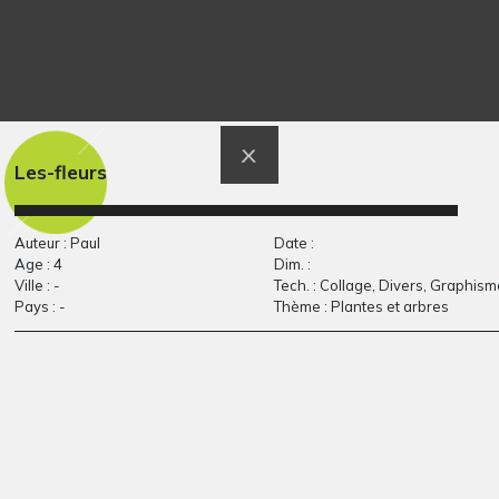
Helena, 3 ans
Monstre 1
Graphisme
Graphisme, 2008
Les-fleurs
Auteur : Paul
Date :
Age : 4
Dim. :
Ville : -
Tech. : Collage, Divers, Graphism
Pays : -
Thème : Plantes et arbres
Le vaisseau spacial
La Terre
2015
Graphisme, 2018