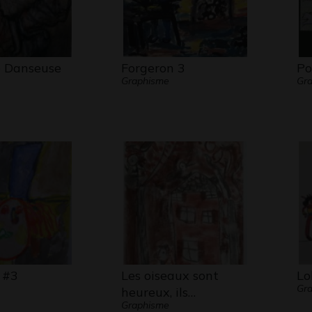
 Danseuse
Forgeron 3
Po
Graphisme
Gra
 #3
Les oiseaux sont
Lo
Gr
heureux, ils…
Graphisme