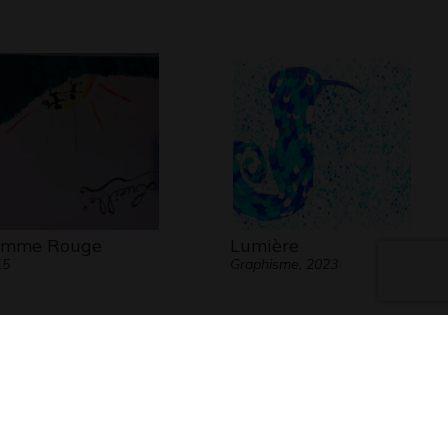
omme Rouge
Lumière
15
Graphisme, 2023