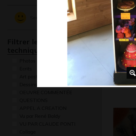
Sentiments - Emotions
Filtrer les oeuvres par
technique
Photos
Ecrits
Le roi H
Art postal
Graphisme,
Dessins numériques
OEUVRE COMMENTÉE
QUESTIONS
APPEL A CREATION
Vu par René Baldy
VU PAR CLAUDE PONTI
Collage