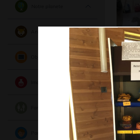
Notre planete
Animaux
L’âne de
Photos, 201
Objets
Imaginaire
Famille
Le Maroc
Portraits
Graphisme,