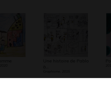
homme
Une histoire de Pablo
P
 2020
20
à…
Graphisme, 2015