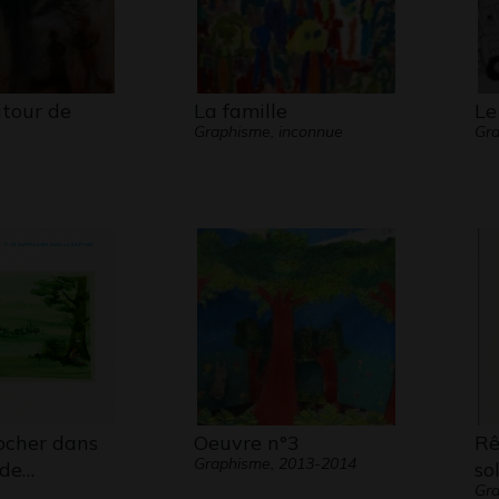
tour de
La famille
Le
Graphisme, inconnue
Gra
ocher dans
Oeuvre n°3
Rê
Graphisme, 2013-2014
ude…
so
Gra