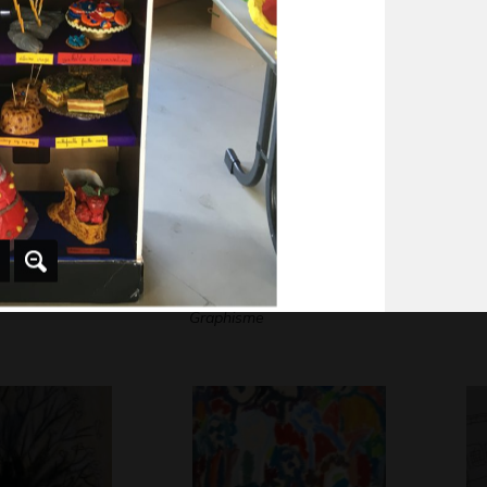
ugo
Je serai danseuse
Lu
 2011
Gra
parce que…
Graphisme