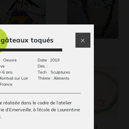
 gâteaux toqués
e princesse 2
GT_SAIS_21
phisme, 2020
Graphisme
 : Oeuvre
Date : 2019
ive
Dim. :
3-6 ans
Tech. : Sculptures
 Montval sur Loir
Thème : Aliments
 France
 réalisée dans le cadre de l’atelier
ie d’Emerveille, à l’école de Laurentine
.
ine
Foque
24
Graphisme, 1971