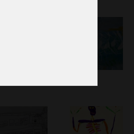
cile 4 – la crise
Flamants
phisme, 2011
Graphisme