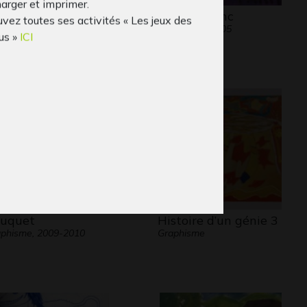
arger et imprimer.
it
le chat blanc
vez toutes ses activités « Les jeux des
phisme, 2006
Graphisme, 2005
us »
ICI
uquet
Histoire d’un génie 3
phisme, 2009-2010
Graphisme