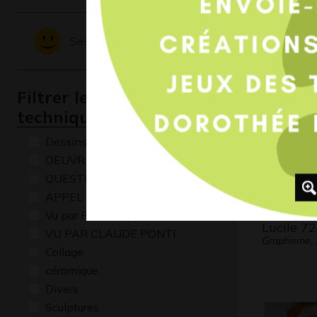
Droit à l’
Constella
Sentiments - Emotions
Graphisme,
Filtrer les oeuvres par
technique
Dessins numériques
OEUVRE COMMENTÉE
QUESTIONS
APPEL A CREATION
Vu par René Baldy
Lucile 72
VU PAR CLAUDE PONTI
Graphisme,
Collage
céramique
Divers
Sculptures