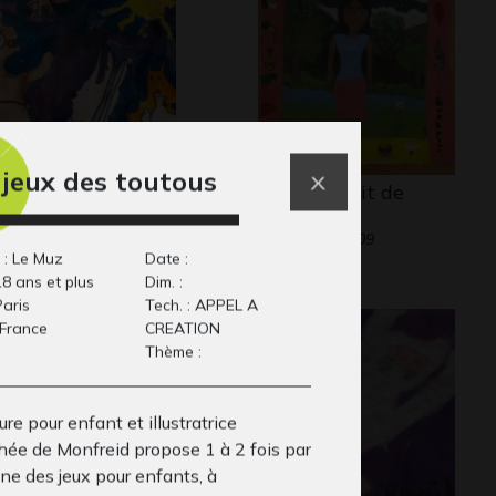
 jeux des toutous
lustrer le début de
Autoportrait de
istoire
Paulina
13
Graphisme, 2009
 : Le Muz
Date :
18 ans et plus
Dim. :
Paris
Tech. : APPEL A
 France
CREATION
Thème :
ure pour enfant et illustratrice
hée de Monfreid propose 1 à 2 fois par
ne des jeux pour enfants, à