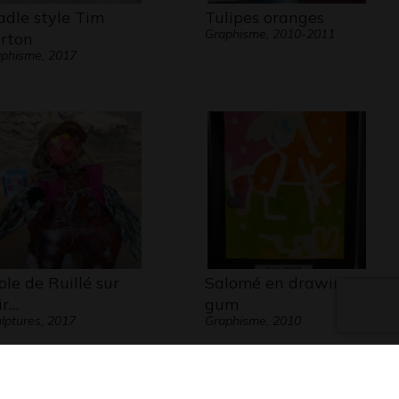
adle style Tim
Tulipes oranges
Graphisme, 2010-2011
rton
phisme, 2017
ole de Ruillé sur
Salomé en drawing
ir…
gum
lptures, 2017
Graphisme, 2010