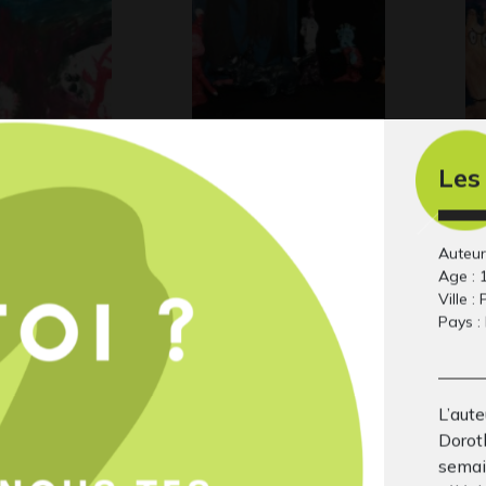
Les
ONNES DANS
Au lit les affreux
Il
Graphisme, 2012
SAGE
l’h
20
Auteur
Age : 
Ville : 
Pays :
L’aute
Dorot
semai