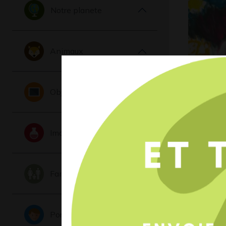
Notre planete
Animaux
3 PERS
Objets
UN PAY
2019
Imaginaire
Famille
Portraits