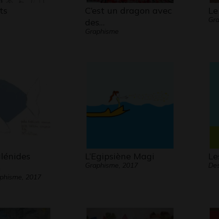
ts
C’est un dragon avec
Le
Gra
des…
Graphisme
alénides
L’Egipsiène Magi
Le
Graphisme, 2017
Des
m
aphisme, 2017