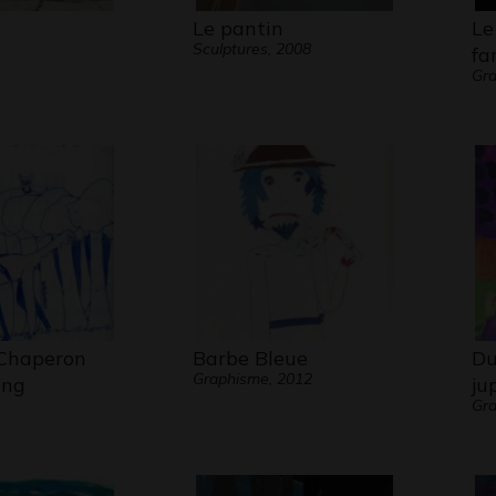
Le pantin
Le
Sculptures, 2008
fa
Gra
 Chaperon
Barbe Bleue
Du
Graphisme, 2012
ang
ju
Gra