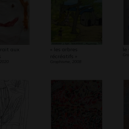
rait aux
« les arbres
le
Gra
s
récréatifs »
 2020
Graphisme, 2008