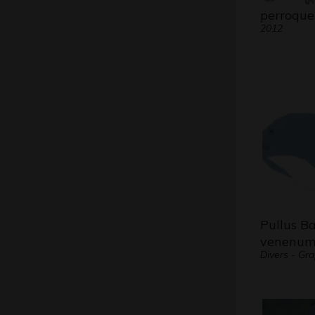
perroque
2012
Pullus B
venenu
Divers - Gr