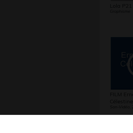
Lola P21
Graphisme
FILM Ern
Célestine
Son-Vidéo, 