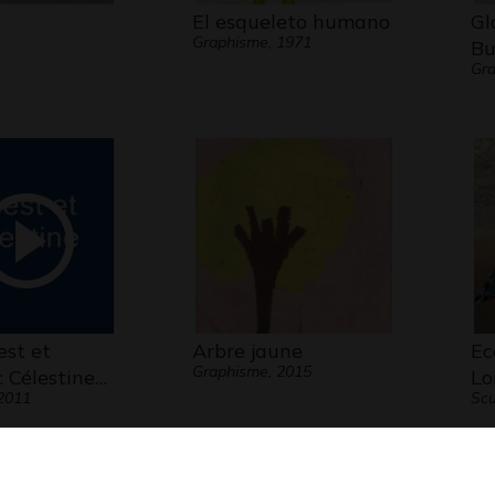
El esqueleto humano
Gl
Graphisme, 1971
Bu
Gra
est et
Arbre jaune
Ec
Graphisme, 2015
: Célestine…
Lo
2011
Scu