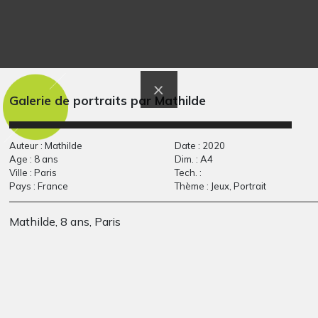
Petilus
Bonhomme de neige
Divers - Graphisme, 2017
plat
Sculptures, Octobre 2010
Galerie de portraits par Mathilde
Auteur : Mathilde
Date : 2020
Age : 8 ans
Dim. : A4
Ville : Paris
Tech. :
Pays : France
Thème : Jeux, Portrait
Mathilde, 8 ans, Paris
Linogravure
C’est moi le plus
médiévales
grand
Graphisme, 2012
2013