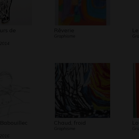
urs de
Rêverie
Le
Graphisme
Gra
 2014
 Babouillec
Chaud, froid
Lo
Graphisme
Gra
 2016