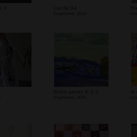
e 3
Lucile 34
Ri
Graphisme, 2014
Gra
e
Brain perez 4-3-1
le
0
Graphisme, 2005
Gra