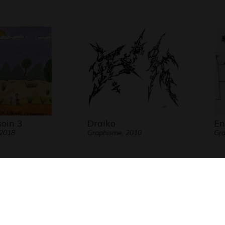
soin 3
Draiko
En
 2018
Graphisme, 2010
Gra