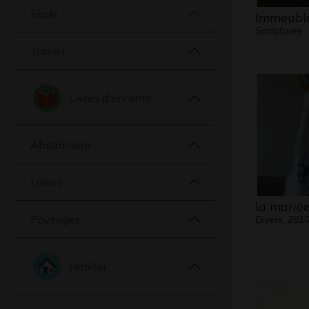
Ecole
Immeubl
Sculptures
Travail
Livres d'enfants
Abstraction
Loisirs
la marié
Paysages
Divers, 201
Habiter