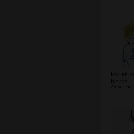
Moi et m
blonds
Graphisme,