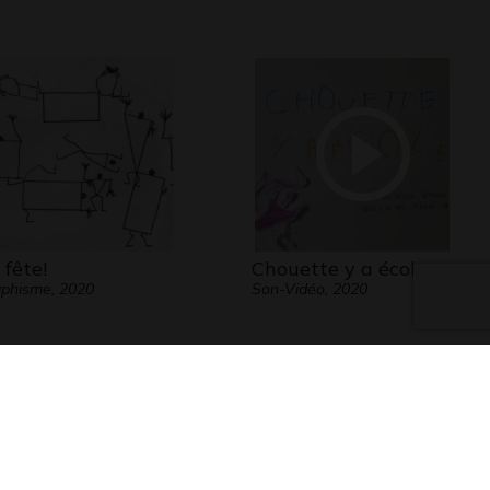
 fête!
Chouette y a école
phisme, 2020
Son-Vidéo, 2020