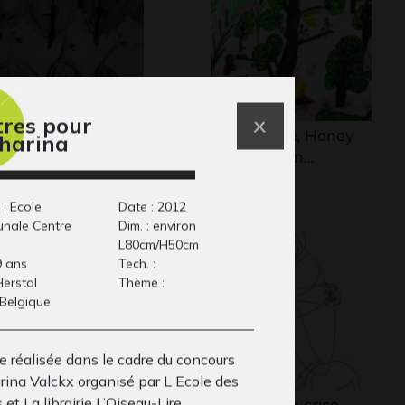
tres pour
s grues 2
Mon village, Honey
harina
phisme, -
gathering in…
Graphisme
 : Ecole
Date : 2012
nale Centre
Dim. : environ
L80cm/H50cm
9 ans
Tech. :
 Herstal
Thème :
 Belgique
e réalisée dans le cadre du concours
rina Valckx organisé par L Ecole des
s et La librairie L’Oiseau-Lire.
 roi magicien
Lucile 4 – la crise