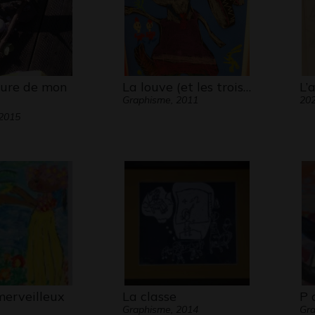
ture de mon
La louve (et les trois…
L’
Graphisme, 2011
20
 2015
merveilleux
La classe
P 
Graphisme, 2014
Gra