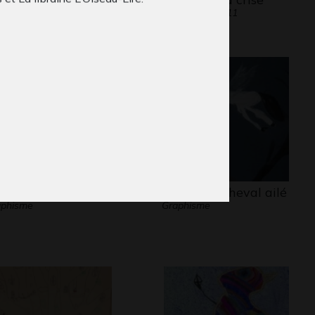
phisme, 2017
Graphisme, 2011
oit de naître
C comme Cheval ailé
aphisme
Graphisme