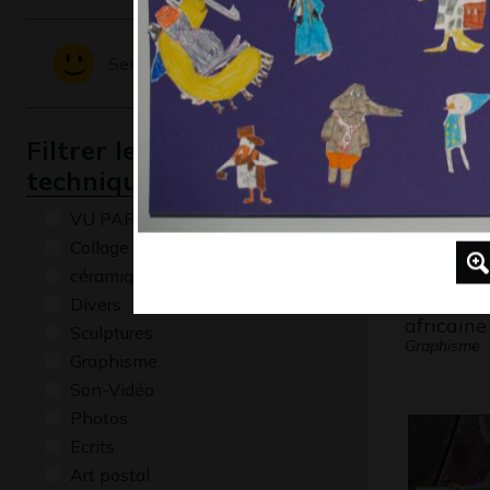
Graphisme,
Sentiments - Emotions
Filtrer les oeuvres par
technique
VU PAR CLAUDE PONTI
Collage
céramique
Maison n
Divers
africaine
Sculptures
Graphisme
Graphisme
Son-Vidéo
Photos
Ecrits
Art postal