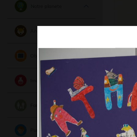
Notre planete
Animaux
le ballon
Graphisme,
Objets
Imaginaire
Famille
Portraits
Canard e