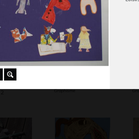
 2012
Graphisme - Collage, 2022
Gra
ord-
Parents #2
Dr
Graphisme
Gr
 2