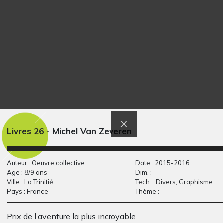
Graphisme, 2020
Livres 26 - Michel Van Zeveren
Selkie
C´est moi le plus
Graphisme, 2017
peureux
Graphisme, 2011
Auteur : Oeuvre collective
Date : 2015-2016
Age : 8/9 ans
Dim. :
Ville : La Trinitié
Tech. : Divers, Graphisme
Pays : France
Thème :
Prix de l’aventure la plus incroyable