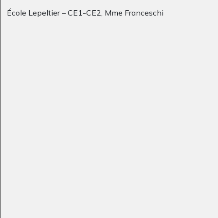
École Lepeltier – CE1-CE2, Mme Franceschi
C´est moi la plus chic
Monsieur Rose
Graphisme, 2011
Sculptures, 2010
Lola Anim 8
Abstraction sur fond
Graphisme
bleu
1970