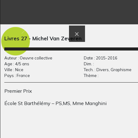
Sorcière 4
Un petit bonhomme
Livres 27 - Michel Van Zeveren
Graphisme
Graphisme, 11.06.2006
Auteur : Oeuvre collective
Date : 2015-2016
Age : 4/5 ans
Dim. :
Ville : Nice
Tech. : Divers, Graphisme
Pays : France
Thème :
Premier Prix
École St Barthélémy – PS,MS, Mme Manghini
Défilé de mode
Maîtresse Jacqueline
d’Yvan Pommaux
4
Sculptures, 2012/2013
Graphisme, juin 1995