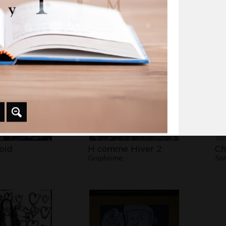
Art postal, 2015
Gr
oid
H comme Hiver 2
Ch
Graphisme, -
Son