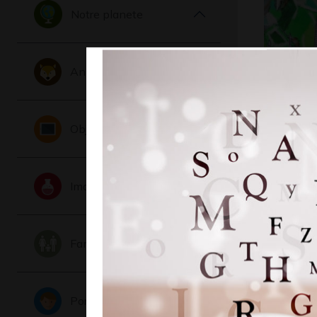
Notre planete
Animaux
Flori et l
couleur…
Graphisme,
Objets
Imaginaire
Famille
Portraits
Joueur d