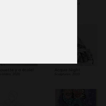
aphisme
Graphisme, 2014
ouette y a école!
Acqua Night
-Vidéo, 2020
Sculptures, 2010