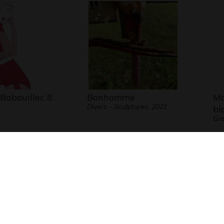
 Babouillec 8
Bonhomme
Mo
Divers - Sculptures, 2021
bl
Gra