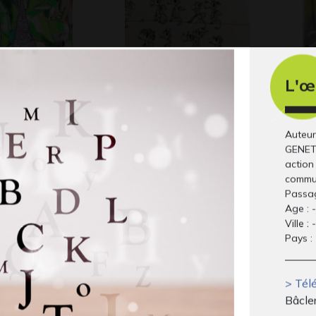
L'œ
a rose
Lola E3
La
Graphisme
Gr
 2006
Auteur
GENET 
action 
commu
Passag
Age : -
Ville : -
Pays : 
> Télé
Bâcle
e Musique
Salière verte
Ch