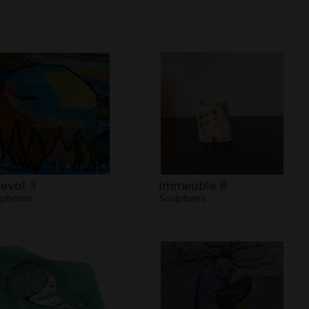
eval 3
Immeuble 8
aphisme
Sculptures