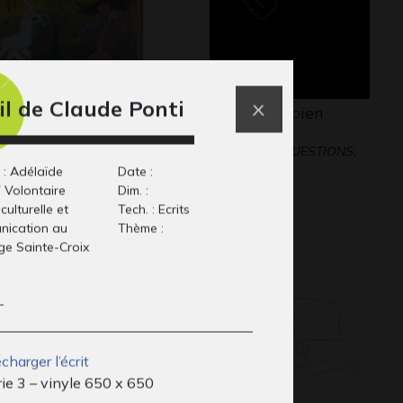
il de Claude Ponti
 dame à la licorne
Ma vie est bien
aphisme
triste…
Graphisme - QUESTIONS,
2017
 : Adélaïde
Date :
Volontaire
Dim. :
culturelle et
Tech. : Ecrits
nication au
Thème :
e Sainte-Croix
-
charger l’écrit
rie 3 – vinyle 650 x 650
eval 33
Œuvre 117