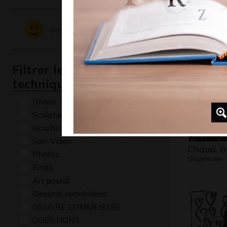
#3
Graphisme
Sentiments - Emotions
Filtrer les oeuvres par
technique
Divers
Sculptures
Graphisme
Son-Vidéo
Chaud, fr
Photos
Graphisme
Ecrits
Art postal
Dessins numériques
OEUVRE COMMENTÉE
QUESTIONS