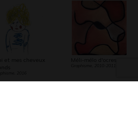
i et mes cheveux
Méli-mélo d'ocres
Graphisme, 2010-2011
onds
phisme, 2016