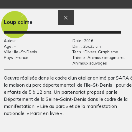
Y comme Yacht à
Création du monde
Graphisme
moteur
-
Loup calme
Auteur : -
Date : 2016
Age : -
Dim. : 25x33 cm
Ville : Ile -St-Denis
Tech. : Divers, Graphisme
Pays : France
Thème : Animaux imaginaires,
Animaux sauvages
Oeuvre réalisée dans le cadre d’un atelier animé par SARA 
la maison du parc départemental de l’Ile-St-Denis pour de
Totem
A comme Amitié bis
enfants de 5 à 12 ans. Un partenariat proposé par le
Graphisme, 2010
Graphisme
Département de la Seine-Saint-Denis dans le cadre de la
manifestation » Lire au parc » et de la manifestation
nationale » Partir en livre « .
Chaque enfant a choisi un loup parmi les 33 oeuvres