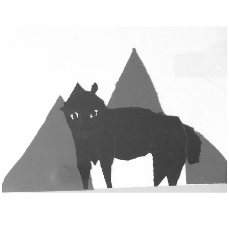
Musée des oeuvres des enfants
Filtrer les oeuvres par thème
Filtrer les oeuvres par technique
4260
oeuvres trouvées