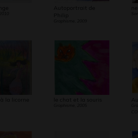
ange
Autoportrait de
ne
 2010
Son
Philip
Graphisme, 2009
 la licorne
le chat et la souris
Au
Graphisme, 2005
Gr
CO