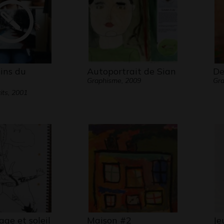
ins du
Autoportrait de Sian
De
Graphisme, 2009
Gra
its, 2001
age et soleil
Maison #2
Je