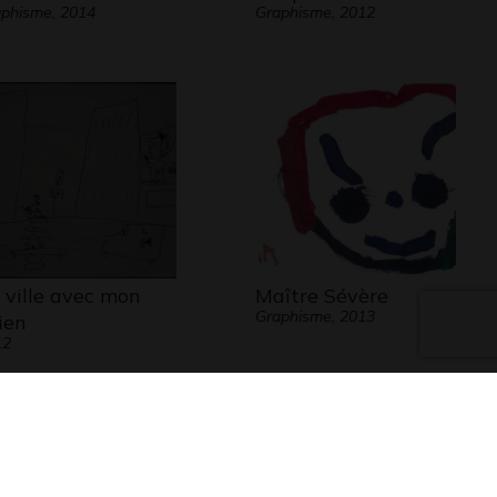
phisme, 2014
Graphisme, 2012
 ville avec mon
Maître Sévère
Graphisme, 2013
ien
12