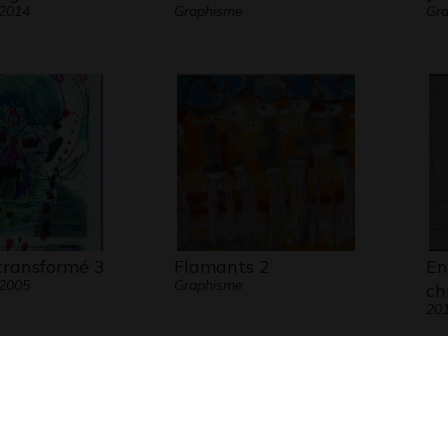
 2014
Graphisme
Gra
transformé 3
Flamants 2
En
 2005
Graphisme
ch
20