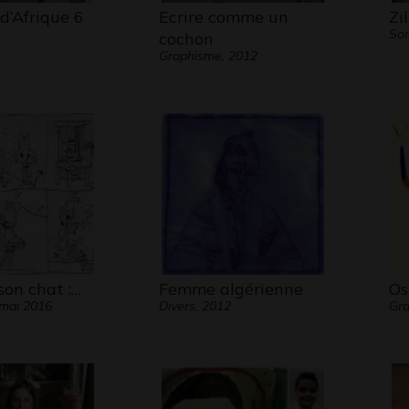
d’Afrique 6
Ecrire comme un
Zi
Son
cochon
Graphisme, 2012
son chat :…
Femme algérienne
Os
mai 2016
Divers, 2012
Gra