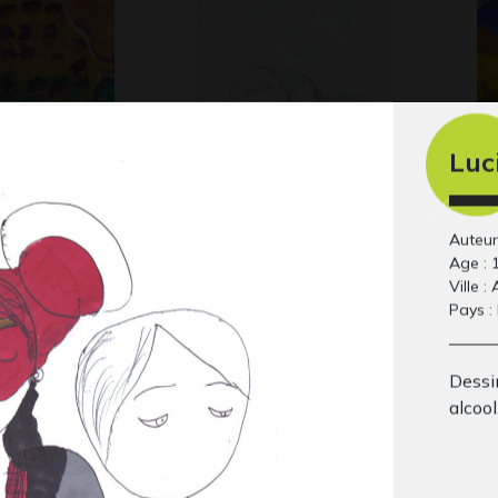
Luc
s par Luisa
Lucile 70
le
2012
Gra
Auteur 
Age : 
Ville :
Pays :
Dessin
alcool