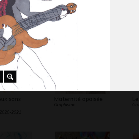
rait
Paris 2
L’
 2020
Graphisme
Gra
eux sans
Maternité apaisée
Le
Graphisme
Gra
 2020-2021