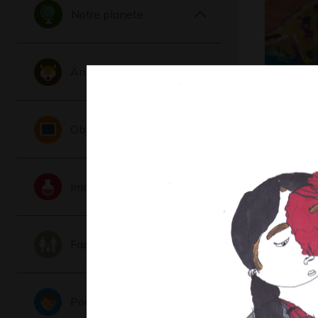
Notre planete
Animaux
Les autre
Objets
ou…
Graphisme
Imaginaire
Famille
Portraits