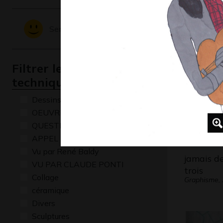
Autoport
Graphisme,
Sentiments - Emotions
Filtrer les oeuvres par
technique
Dessins numériques
OEUVRE COMMENTÉE
QUESTIONS
APPEL A CREATION
Vu par René Baldy
jamais d
VU PAR CLAUDE PONTI
trois
Collage
Graphisme,
céramique
Divers
Sculptures