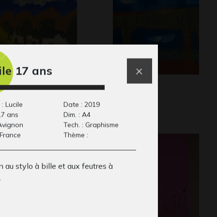
ile 17 ans
 village
Animal 2
phisme, 2008
Graphisme
: Lucile
Date : 2019
17 ans
Dim. : A4
 Avignon
Tech. : Graphisme
 France
Thème :
 au stylo à bille et aux feutres à
.