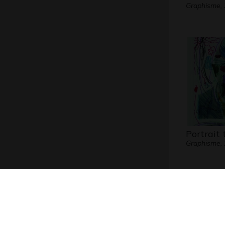
Graphisme,
Portrait 
Graphisme,