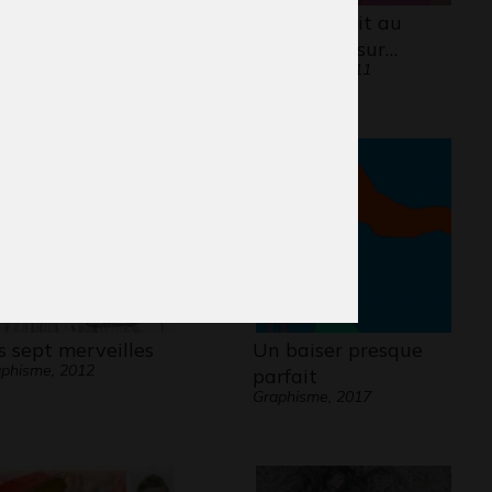
oiseau fleur
Autoportrait au
phisme, 2020
feutre noir sur…
Graphisme, 2011
s sept merveilles
Un baiser presque
phisme, 2012
parfait
Graphisme, 2017