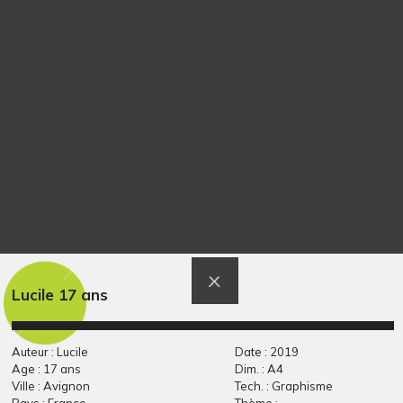
Graphisme, 2014
Lola HPD 6
bestiole à petite tête
Graphisme
Graphisme, 2010
Lucile 17 ans
Auteur : Lucile
Date : 2019
Age : 17 ans
Dim. : A4
Ville : Avignon
Tech. : Graphisme
Pays : France
Thème :