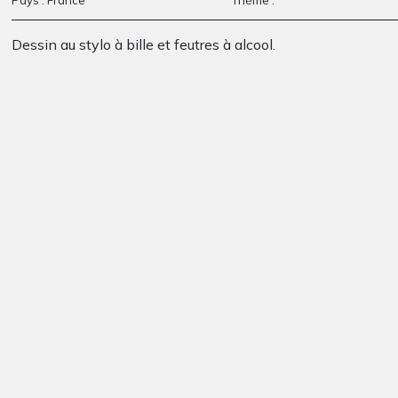
Dessin au stylo à bille et feutres à alcool.
Cheval 16
le salut de l’arbre
Graphisme
2005
Duo d’arbre 2
Les enfants
Graphisme, -
Graphisme, 2020