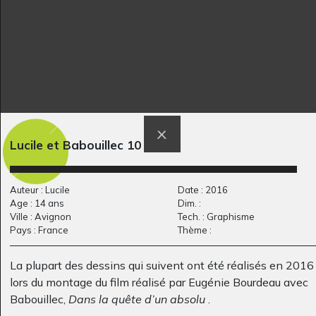
Phoque
Le Rouge-Gorge
Graphisme
Graphisme, 2016
Lucile et Babouillec 10
Auteur : Lucile
Date : 2016
L’école à l’envers
Lucile et Babouillec
Age : 14 ans
Dim. :
2013
15
Ville : Avignon
Tech. : Graphisme
Graphisme, 2016
Pays : France
Thème :
La plupart des dessins qui suivent ont été réalisés en 2016
lors du montage du film réalisé par Eugénie Bourdeau avec
Babouillec,
Dans la quête d’un absolu
.