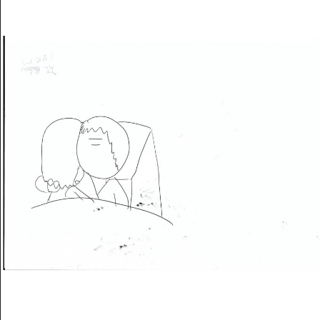
Musée des oeuvres des enfants
Filtrer les oeuvres par thème
Filtrer les oeuvres par technique
4260
oeuvres trouvées