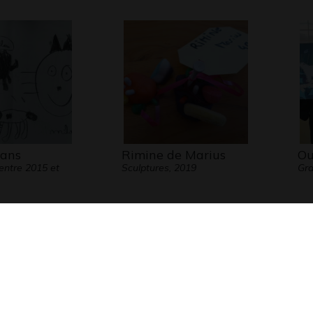
 ans
Rimine de Marius
Ou
entre 2015 et
Sculptures, 2019
Gra