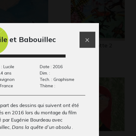
ile et Babouillec
eval noir
Don Quichotte 2
phisme, 2010
Graphisme
: Lucile
Date : 2016
14 ans
Dim. :
 Avignon
Tech. : Graphisme
 France
Thème :
part des dessins qui suivent ont été
sés en 2016 lors du montage du film
sé par Eugénie Bourdeau avec
illec,
Dans la quête d’un absolu
.
cofonix
Yara