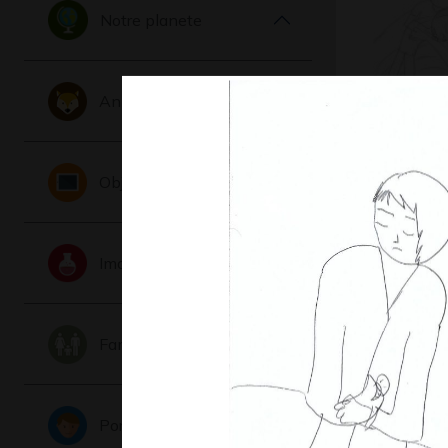
Notre planete
Animaux
Lucile et
17
Objets
Graphisme,
Imaginaire
Famille
Portraits
Le dragon