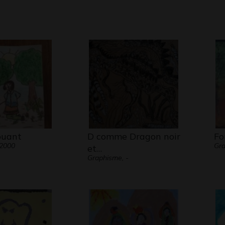
jouant
D comme Dragon noir
Fo
 2000
Gra
et…
Graphisme, -