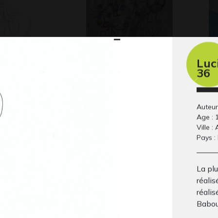
Luc
36
 Babouillec
La guerre
Ch
Graphisme
Gra
 2016
Auteur 
Age : 
Ville :
Pays :
La plu
réali
réali
Babou
 de la terre
Aéroport
Ca