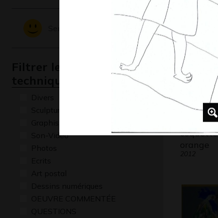
Graphisme,
Sentiments - Emotions
Filtrer les oeuvres par
technique
Divers
Sculptures
Graphisme
coquette 
Son-Vidéo
orange
Photos
2012
Ecrits
Art postal
Dessins numériques
OEUVRE COMMENTÉE
QUESTIONS