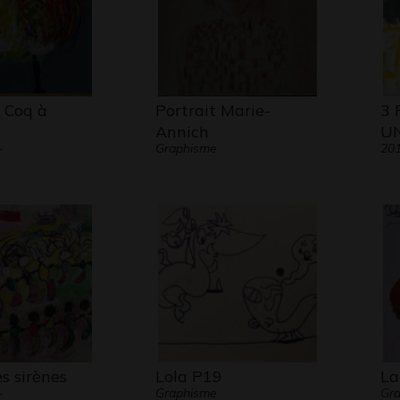
 Coq à
Portrait Marie-
3
Annich
U
-
Graphisme
20
s sirènes
Lola P19
La
-
Graphisme
Gra