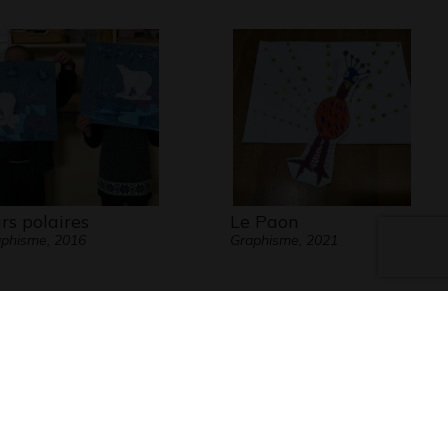
rs polaires
Le Paon
phisme, 2016
Graphisme, 2021