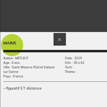
Bakamé et Impyissi
Les enfants qui
Graphisme, 2014
rêvaient de…
MAINS
Son-Vidéo - Photos, 2011
Auteur : METLEUT
Date : 2019
Age : 6 ans
Dim. : 30 x 42
Ville : Saint-Maurice l'Exil et Salaize
Tech. :
sur Sanne
Thème :
Pays : France
– figuratif ET distance