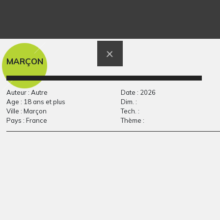
À la manière de
La poire sur le poirier
Graphisme, 2020
Paul…
Graphisme, 2020
MARÇON
Auteur : Autre
Date : 2026
Age : 18 ans et plus
Dim. :
Ville : Marçon
Tech. :
Pays : France
Thème :
L’amitié #6
Ma grande famille
Graphisme
adorée
Graphisme, septembre 2009