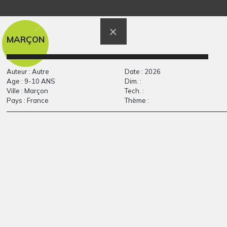
Autoportrait de
Le cheval envoie des
Lorena Solorzano
éclaboussures
Graphisme, 2009
Graphisme, 1970
MARÇON
Auteur : Autre
Date : 2026
Age : 9-10 ANS
Dim. :
Ville : Marçon
Tech. :
Pays : France
Thème :
Mer rouge
Inconnu, 18 mois
Graphisme
Graphisme