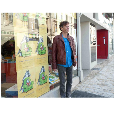
Musée des oeuvres des enfants
Filtrer les oeuvres par thème
Filtrer les oeuvres par technique
4260
oeuvres trouvées