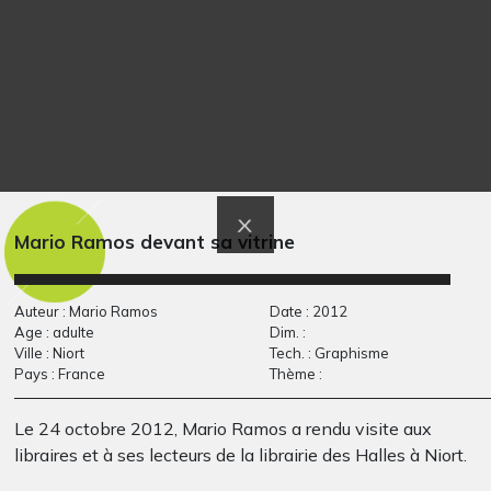
Arbre d’automne
Lucile 35
Graphisme - VU PAR
Graphisme, 2014
CLAUDE PONTI, -
Mario Ramos devant sa vitrine
Auteur : Mario Ramos
Date : 2012
Age : adulte
Dim. :
Ville : Niort
Tech. : Graphisme
Pays : France
Thème :
Le 24 octobre 2012, Mario Ramos a rendu visite aux
libraires et à ses lecteurs de la librairie des Halles à Niort.
éléphants au bord de
Le droit d’être
la…
protégé