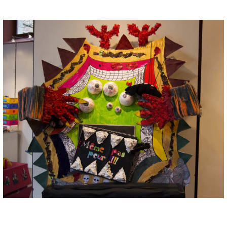
Musée des oeuvres des enfants
Filtrer les oeuvres par thème
Filtrer les oeuvres par technique
4260
oeuvres trouvées