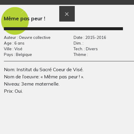
Graphisme, 2017
Graphisme, 2011
Même pas peur !
Auteur : Oeuvre collective
Date : 2015-2016
Age : 6 ans
Dim. :
Ville : Visé
Tech. : Divers
Pays : Belgique
Thème :
Nom: Institut du Sacré Coeur de Visé.
Nom de l’oeuvre: « Même pas peur ! ».
Equateur
Ombeline
Graphisme, -
Divers - Graphisme, 2014
Niveau: 3eme maternelle.
Prix: Oui.