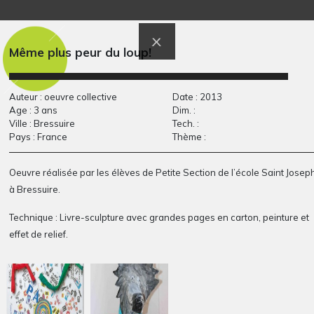
2000
Graphisme, 2021
Même plus peur du loup!
Auteur : oeuvre collective
Date : 2013
Age : 3 ans
Dim. :
Ville : Bressuire
Tech. :
Pays : France
Thème :
Oeuvre réalisée par les élèves de Petite Section de l’
école Saint Josep
Abandonnés dans la
O comme oiseau
à
Bressuire
.
Graphisme, -
forêt 2
Graphisme
Technique : Livre-sculpture avec grandes pages en carton, peinture et
effet de relief.