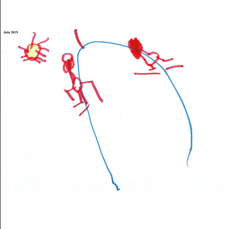
Musée des oeuvres des enfants
Filtrer les oeuvres par thème
Filtrer les oeuvres par technique
4260
oeuvres trouvées