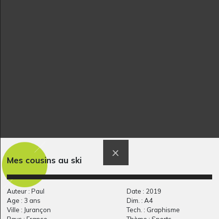
Graphisme
Sculptures, 2014
M comme Musique
Matisse revisité
Graphisme
2021
Mes cousins au ski
Auteur : Paul
Date : 2019
Age : 3 ans
Dim. : A4
Ville : Jurançon
Tech. : Graphisme
Pays : France
Thème : Sports