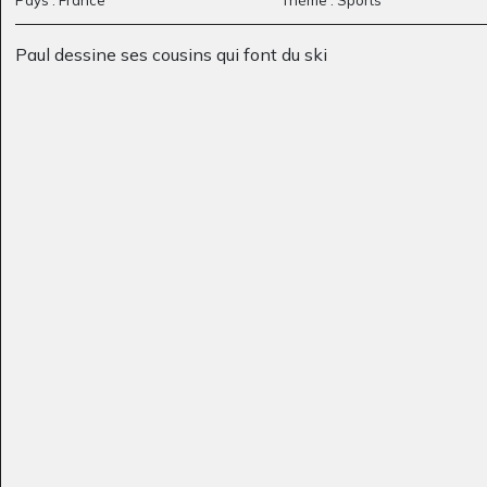
Paul dessine ses cousins qui font du ski
Maya Bang Bang
five nights at
Son-Vidéo, 2012
Freddy’s 2
Graphisme, 2017
Au Pays des arc-en
AAAaaaffreucette
Graphisme, 2021
ciels
Graphisme, 2020