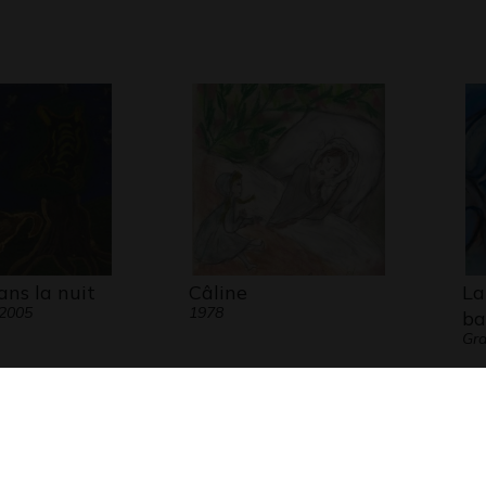
ans la nuit
Câline
La
 2005
1978
ba
Gr