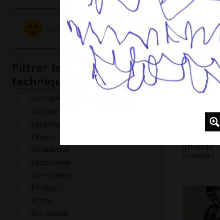
Graphisme
Sentiments - Emotions
Filtrer les oeuvres par
technique
VU PAR CLAUDE PONTI
Collage
céramique
Divers
grillage
Sculptures
Sculptures
Graphisme
Son-Vidéo
Photos
Ecrits
Art postal