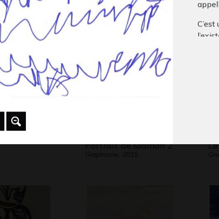
appell
Graphisme, 2017
Gra
C’est 
l’exi
symbo
encore
Mais q
Rosali
extrê
que c’
horizo
Portrait de Maman 2
Le
autres
Graphisme, 2015
Gra