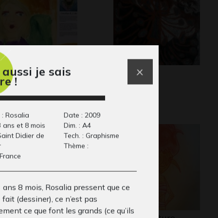
 aussi je sais
toportrait de
Dragon 11
re !
Graphisme
cilie
phisme, 2009
 : Rosalia
Date : 2009
3 ans et 8 mois
Dim. : A4
 Saint Didier de
Tech. : Graphisme
r
Thème :
 France
3 ans 8 mois, Rosalia pressent que ce
e fait (dessiner), ce n’est pas
ment ce que font les grands (ce qu’ils
égosaure tonne
petite creature