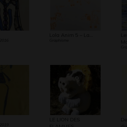
Lola Anim 5 – La…
Le
 2016
Graphisme
Mo
Gr
LE LION DES
De
 2019
FLAMMES
du