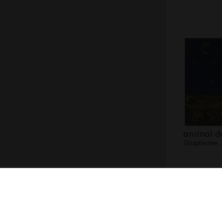
animal d
Graphisme,