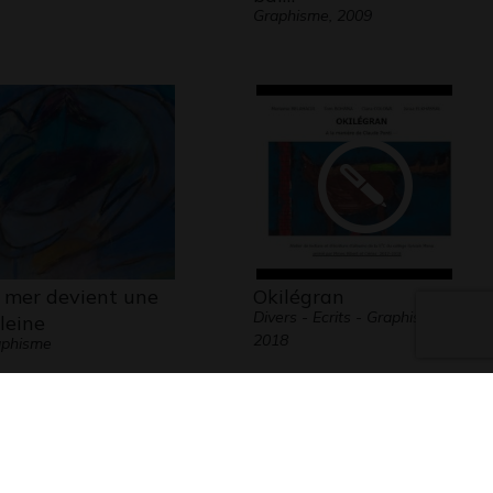
Graphisme, 2009
 mer devient une
Okilégran
Divers - Ecrits - Graphisme,
leine
2018
aphisme