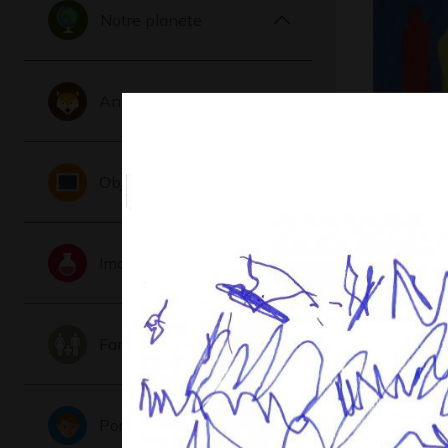
Notre planete
Animaux
Trois bou
fond ble
Objets
Graphisme,
Imaginaire
Famille
Portraits
Boulange