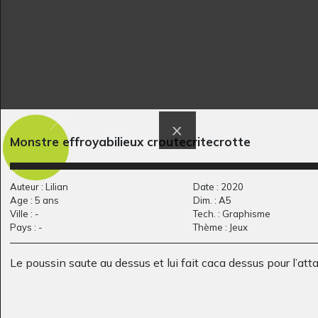
Monstre effroyabilieux croutecritecrotte
le chat blanc
Le concept d’éternité
Auteur : Lilian
Date : 2020
Graphisme, 2005
Graphisme, 2014
Age : 5 ans
Dim. : A5
Ville : -
Tech. : Graphisme
Pays : -
Thème : Jeux
Le poussin saute au dessus et lui fait caca dessus pour l’atta