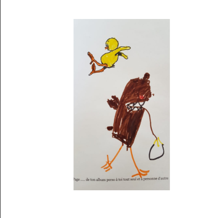
Musée des oeuvres des enfants
Filtrer les oeuvres par thème
Filtrer les oeuvres par technique
4260
oeuvres trouvées