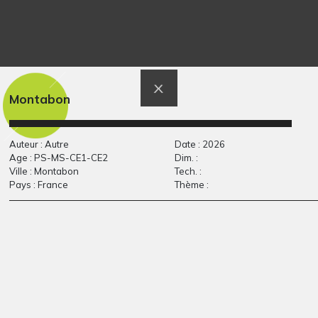
L’armée des Lego
Ma classe
Montabon
Graphisme, 2014
Graphisme, 2020
Auteur : Autre
Date : 2026
Age : PS-MS-CE1-CE2
Dim. :
Ville : Montabon
Tech. :
Pays : France
Thème :
Paris 2
WXC
Graphisme
Graphisme, WC