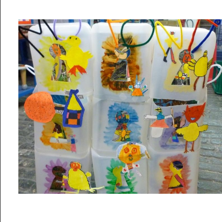
Musée des oeuvres des enfants
Filtrer les oeuvres par thème
Filtrer les oeuvres par technique
4260
oeuvres trouvées