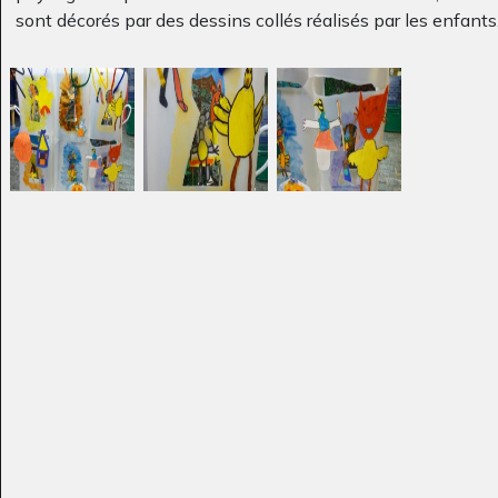
sont décorés par des dessins collés réalisés par les enfants
Sans voix
Lady Bug 2
Graphisme, -
Graphisme, 2020
Les arbres et le
Bestiole piquante
Divers - Graphisme -
fleuve
QUESTIONS, 2010
Graphisme, 2008