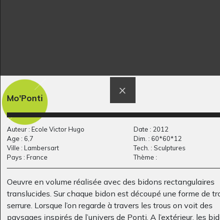
Bibliothèque
La ville GT
Mo'Ponti
Graphisme
Municipale de
Neuvy-le-Roi
Sculptures, 2017
Auteur : Ecole Victor Hugo
Date : 2012
Age : 6,7
Dim. : 60*60*12
Ville : Lambersart
Tech. : Sculptures
Pays : France
Thème :
Oeuvre en volume réalisée avec des bidons rectangulaires
translucides. Sur chaque bidon est découpé une forme de tr
serrure. Lorsque l’on regarde à travers les trous on voit des
paysages inspirés de l’univers de Ponti. A l’extérieur, les bi