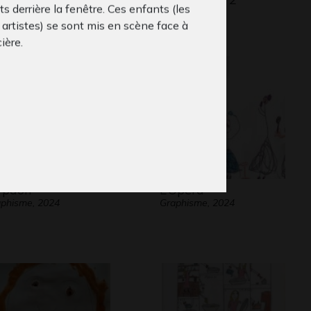
s derrière la fenêtre. Ces enfants (les
phisme, 2011
Graphisme
 artistes) se sont mis en scène face à
cière.
 paon
L’Opéra
phisme, 2024
Graphisme, 2024