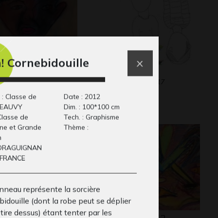
! Cornebidouille
rtrait de Jean-Paul
Lucile #3
Graphisme, 2017
aphisme
 : Classe de
Date : 2012
BEAUVY
Dim. : 100*100 cm
Classe de
Tech. : Graphisme
ne et Grande
Thème :
n
: DRAGUIGNAN
: FRANCE
nneau représente la sorcière
idouille (dont la robe peut se déplier
n tire dessus) étant tenter par les
amouth
Cheval ailé 2