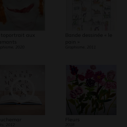
toportrait aux
Bande dessinée « le
amants
pain »
phisme, 2020
Graphisme, 2011
uchemar
Fleurs
its, 2012
2018