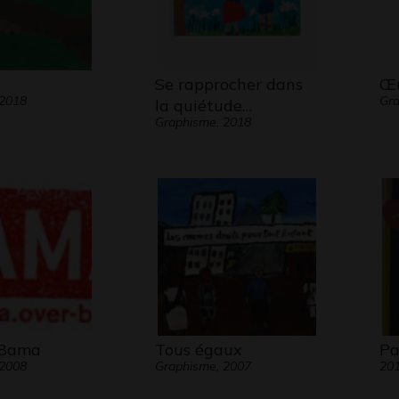
Se rapprocher dans
Œu
 2018
Gra
la quiétude…
Graphisme, 2018
 8ama
Tous égaux
Pa
 2008
Graphisme, 2007
20