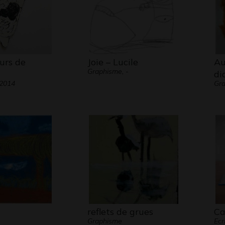
urs de
Joie – Lucile
Au
Graphisme, -
di
 2014
Gra
reflets de grues
Ca
Graphisme
Ecr