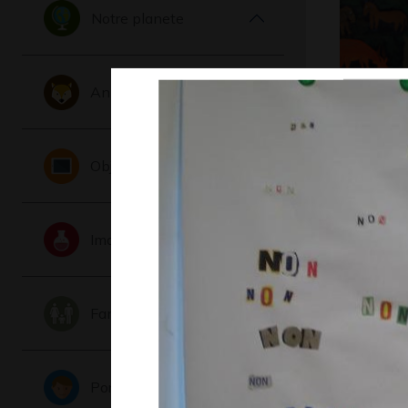
Notre planete
Animaux
Animaux
Graphisme,
Objets
Imaginaire
Famille
Portraits
Malfunct