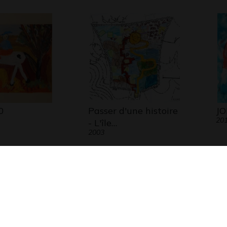
0
Passer d'une histoire
JO
20
- L'île…
2003