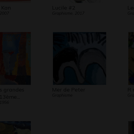
 Kan
Lucile #2
Le
 2007
Graphisme, 2017
Gra
s grandes
Mer de Peter
R 
Graphisme
Gr
 13ème…
 1956