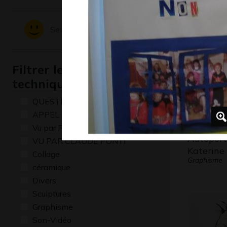
Graphisme,
Sentiments - Emotions
Filtrer les oeuvres par
technique
QUESTIONS
APPEL A CREATION
Vu par René Baldy
Autoport
VU PAR CLAUDE PONTI
Katerine 
Collage
Graphisme
céramique
Divers
Sculptures
Graphisme
Son-Vidéo