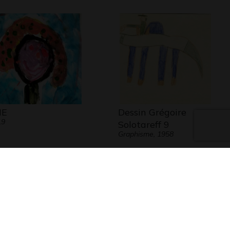
IE
Dessin Grégoire
19
Solotareff 9
Graphisme, 1958