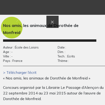
Carotte pointute, et
Dessin papier 9
Graphisme, -
ses amis
Graphisme, 2017
Nos amis, les animaux de Dorothée de
Monfreid
Auteur : École des Loisirs
Date :
Age : -
Dim. :
Ville : -
Tech. : Ecrits
Pays : France
Thème :
> Télécharger l’écrit
« Nos amis, les animaux de Dorothée de Monfreid »
LES EVOLI DE LOLA
Chevaux du soleil
Concours organisé par la Librairie Le Passage d’Alençon du
Graphisme, 2021
Graphisme
22 septembre 2014 au 23 mai 2015 autour de l’œuvre de
Dorothée de Monfreid.