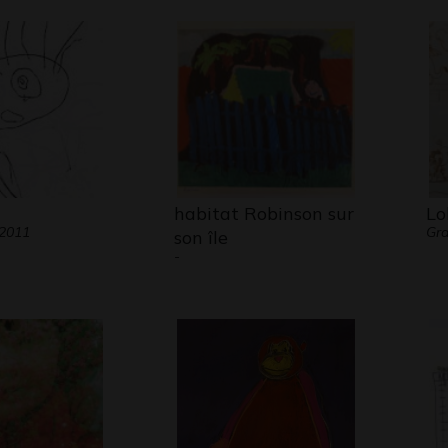
habitat Robinson sur
Lo
 2011
Gr
son île
-