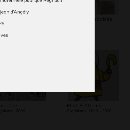
 maternelle publique Régnault
 Jean d’Angély
 cavalière tient
Maternité apaisée
PS
Graphisme
en les…
phisme, 2011
èves
ns titre
Eliot 8-10 ans
phisme, 2006
Graphisme, 2019 - 2020