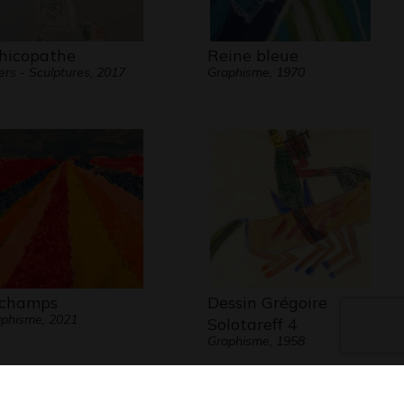
hicopathe
Reine bleue
ers - Sculptures, 2017
Graphisme, 1970
 champs
Dessin Grégoire
phisme, 2021
Solotareff 4
Graphisme, 1958