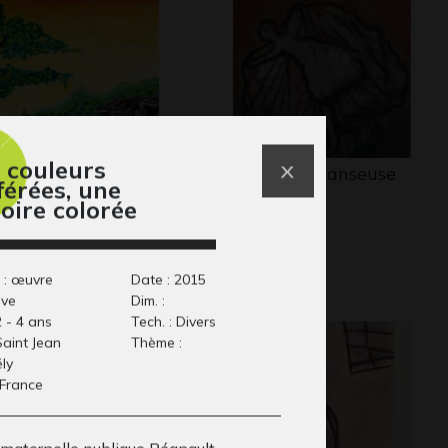
 couleurs
Aldeia Abandonada
D comme Danseuse
férées, une
village abandonné »
penchée
toire colorée
phisme, 2008
Graphisme
 : œuvre
Date : 2015
ive
Dim. :
2 - 4 ans
Tech. : Divers
 Saint Jean
Thème :
ly
 France