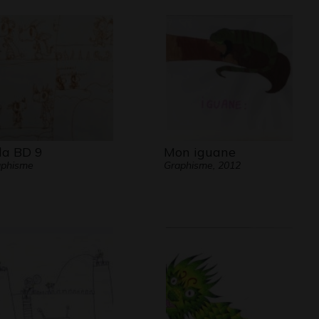
la BD 9
Mon iguane
aphisme
Graphisme, 2012