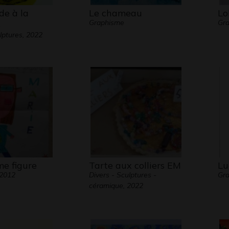
de à la
Le chameau
Lo
Graphisme
Gr
e
lptures, 2022
e figure
Tarte aux colliers EM
Lu
 2012
Divers - Sculptures -
Gra
céramique, 2022