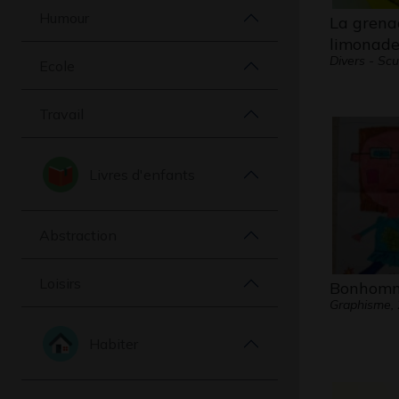
Humour
La grena
limonad
Divers - Scu
Ecole
Travail
Livres d'enfants
Abstraction
Loisirs
Bonhomm
Graphisme,
Habiter