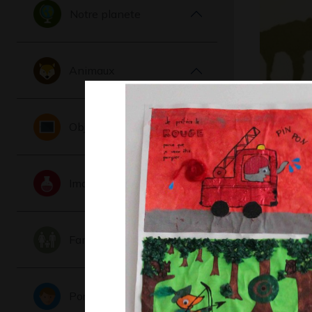
Notre planete
Animaux
Le chat 
Objets
2013
Imaginaire
Famille
Portraits