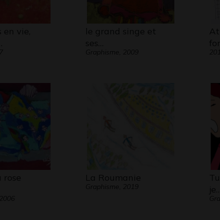
 en vie,
le grand singe et
At
…
ses…
fo
7
Graphisme, 2009
20
a rose
La Roumanie
Tu
Graphisme, 2019
je
 2006
Gra