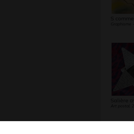
S comme 
Graphisme 
Salière a
Art postal, 