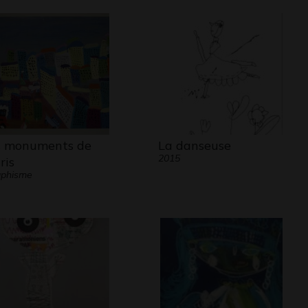
s monuments de
La danseuse
2015
ris
aphisme