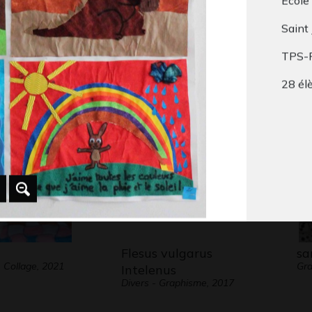
École
Saint
rait de
Dragon
La
TPS-
2015
bi
 2009
Gra
28 él
Flesus vulgarus
sa
 Collage, 2021
Gra
Intelenus
Divers - Graphisme, 2017