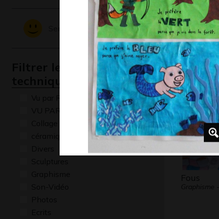
Sentiments - Emotions
Autoport
Jarjusev
Graphisme,
Filtrer les oeuvres par
technique
Vu par René Baldy
VU PAR CLAUDE PONTI
Collage
céramique
Divers
Sculptures
Graphisme
Fous
Son-Vidéo
Graphisme -
Photos
Ecrits