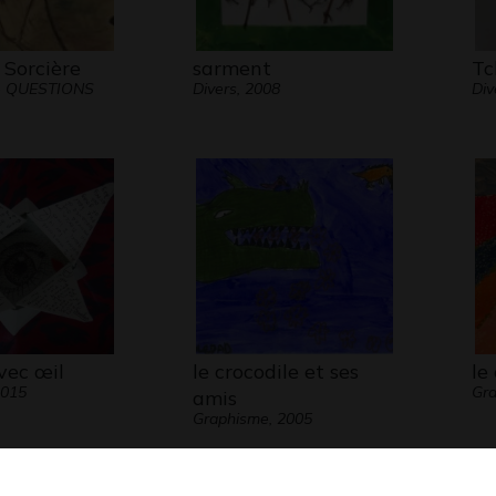
Sorcière
sarment
Tc
- QUESTIONS
Divers, 2008
Div
vec œil
le crocodile et ses
le
2015
Gra
amis
Graphisme, 2005