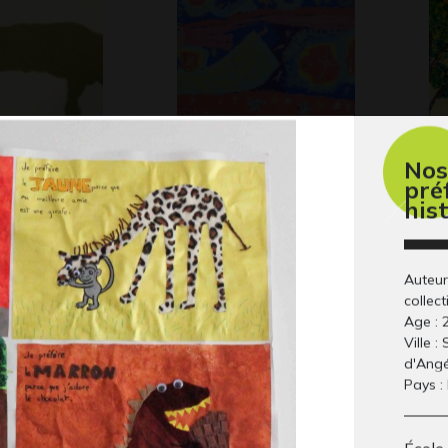
Nos
beige
Madame la nuit
« 
pré
arrive quand…
: 
his
Graphisme - OEUVRE
Gra
COMMENTÉE - QUESTIONS,
-
Auteur
collect
Age : 
Ville :
d'Angé
Pays :