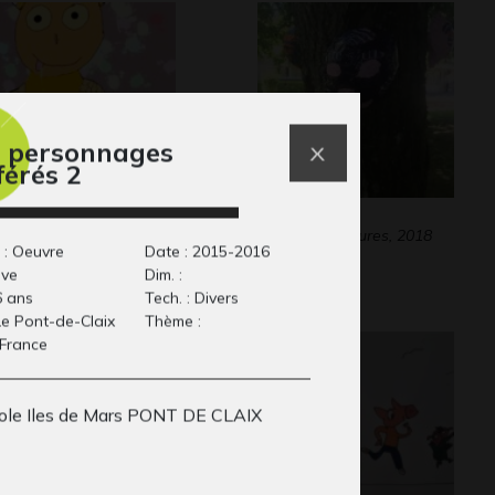
 personnages
férés 2
ugourmand
Masques
phisme, 2023
Divers - Sculptures, 2018
 : Oeuvre
Date : 2015-2016
ive
Dim. :
6 ans
Tech. : Divers
 Le Pont-de-Claix
Thème :
 France
ole Iles de Mars PONT DE CLAIX