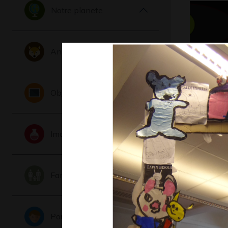
Notre planete
Animaux
Objets
Le chat 
fantome-
Graphisme,
Imaginaire
Famille
Portraits