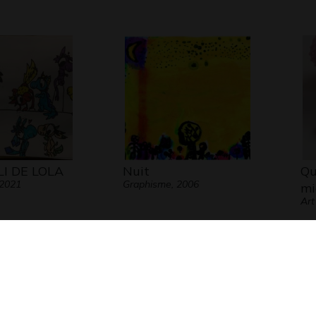
LI DE LOLA
Nuit
Qu
 2021
Graphisme, 2006
mi
Art