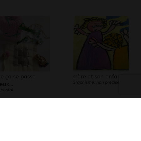
e ça se passe
mère et son enfant
Graphisme, non précisée
eux…
 postal