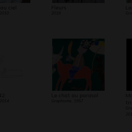
au ciel
Fleurs
La
 2010
2018
Gr
42
Le chat au parasol
Ma
 2014
Graphisme, 1957
tr
Gr
20