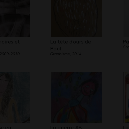
oires et
La tête d’ours de
Pa
Gra
Paul
 2009-2010
Graphisme, 2014
se en
La guerre #8
La