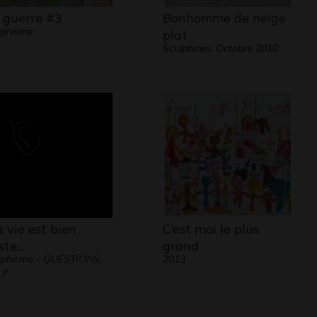
 guerre #3
Bonhomme de neige
aphisme
plat
Sculptures, Octobre 2010
 vie est bien
C’est moi le plus
iste…
grand
aphisme - QUESTIONS,
2013
17