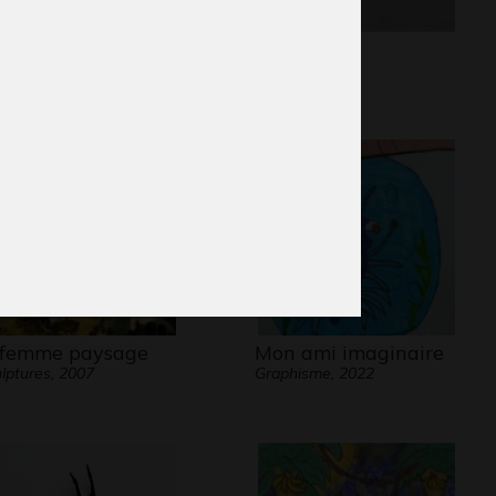
 Maison qui sourit
Lola P5
phisme, 2012
Graphisme
 femme paysage
Mon ami imaginaire
lptures, 2007
Graphisme, 2022