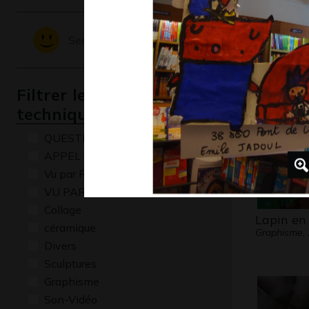
Il est seu
Sentiments - Emotions
Graphisme,
Filtrer les oeuvres par
technique
QUESTIONS
APPEL A CREATION
Vu par René Baldy
VU PAR CLAUDE PONTI
Collage
Lapin en
céramique
Graphisme,
Divers
Sculptures
Graphisme
Son-Vidéo