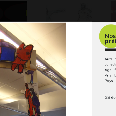
Nos
pré
déguiser en
Le Rwanda
Go
Graphisme, 2019
Gra
noire
Auteur
 2017
collect
Age : 
Ville :
Pays :
GS éc