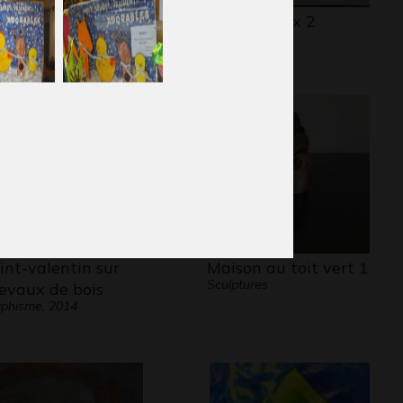
cile #36
Les chevaux 2
phisme, 2017
Graphisme
int-valentin sur
Maison au toit vert 1
Sculptures
evaux de bois
phisme, 2014