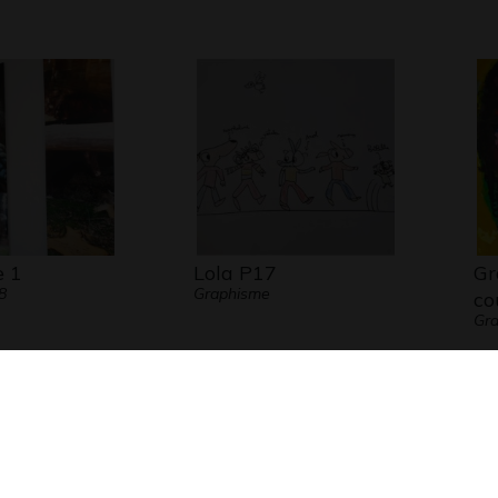
e 1
Lola P17
Gr
8
Graphisme
co
Gra