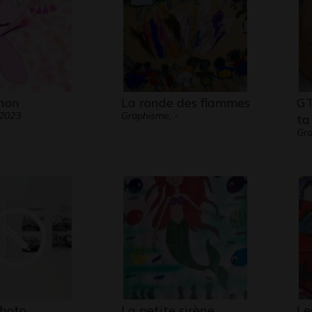
hon
La ronde des flammes
GT
 2023
Graphisme, -
ta
Gr
hoto
La petite sirène
Le