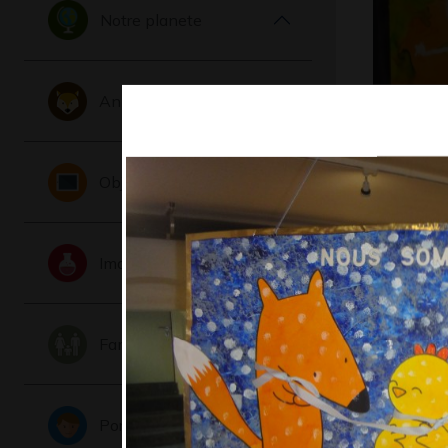
Notre planete
Animaux
Valentin
Objets
gum
Graphisme,
Imaginaire
Famille
Portraits