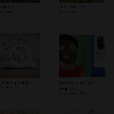
agon 7
Le clown #6
aphisme
Graphisme
million pebbles
Autoportrait de
its, 2006
Jarjusev
Graphisme, 2009