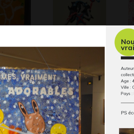
No
vra
 en drawing
Pâte à modeler
La
Sculptures, 2014
Gra
 2010
Auteur
collect
Age : 
Ville : 
Pays :
PS éc