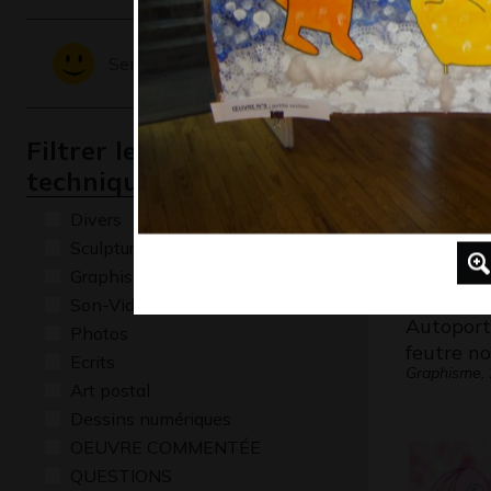
le champ
Graphisme,
Sentiments - Emotions
Filtrer les oeuvres par
technique
Divers
Sculptures
Graphisme
Son-Vidéo
Autoport
Photos
feutre no
Ecrits
Graphisme,
Art postal
Dessins numériques
OEUVRE COMMENTÉE
QUESTIONS