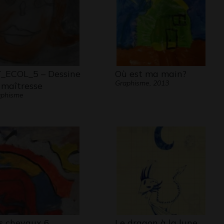
_ECOL_5 – Dessine
Où est ma main?
Graphisme, 2013
 maîtresse
aphisme
s chevaux 6
Le dragon à la lune