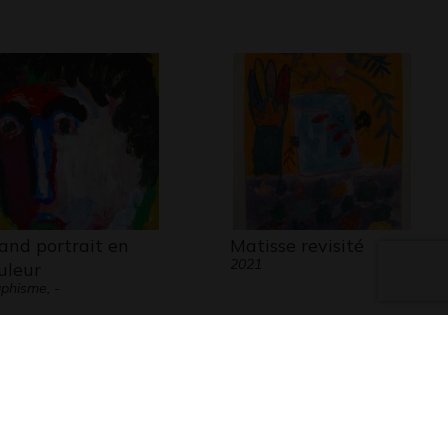
and portrait en
Matisse revisité
2021
uleur
phisme, -