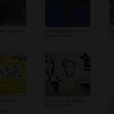
vec palmier
Jacaranda Mimoso,
Ph
Graphisme, 2015
Gra
 planète
Portraits de bêtes
Le
Graphisme, 2009
ca
2015
Gra