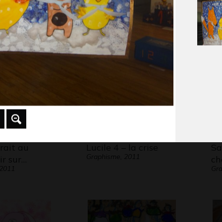
s
Jeux
Lu
 2021
1977
Gra
rait au
Lucile 4 – la crise
Sa
Graphisme, 2011
ir sur…
ch
 2011
Gra