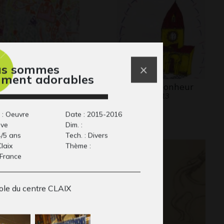
us sommes
iment adorables
 grêle
Mairie du bonheur
phisme, 2015
Graphisme, 2013
 : Oeuvre
Date : 2015-2016
ive
Dim. :
4/5 ans
Tech. : Divers
Claix
Thème :
 France
ole du centre CLAIX