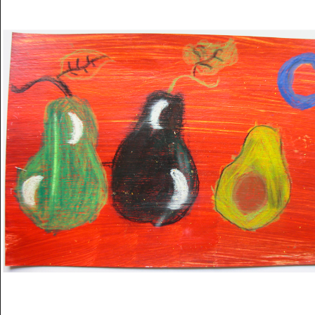
Musée des oeuvres des enfants
Filtrer les oeuvres par thème
Filtrer les oeuvres par technique
4260
oeuvres trouvées