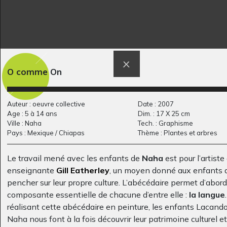
O comme On
Arbre
La Cabane des Ados
Graphisme, 2020
2021
Auteur : oeuvre collective
Date : 2007
Age : 5 à 14 ans
Dim. : 17 X 25 cm
Ville : Naha
Tech. : Graphisme
Pays : Mexique / Chiapas
Thème : Plantes et arbres
Le travail mené avec les enfants de
Naha
est pour l’artiste 
enseignante
Gill Eatherley
, un moyen donné aux enfants 
pencher sur leur propre culture. L’abécédaire permet d’abor
composante essentielle de chacune d’entre elle :
la langue
réalisant cette abécédaire en peinture, les enfants Lacand
Loup
Lili la bagarre
Naha nous font à la fois découvrir leur patrimoine culturel et
Graphisme, 2007
Sculptures, 2010