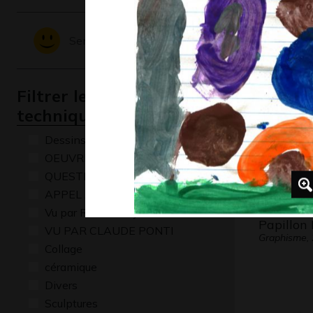
Une main
dans…
Sentiments - Emotions
Graphisme,
Filtrer les oeuvres par
technique
Dessins numériques
OEUVRE COMMENTÉE
QUESTIONS
APPEL A CREATION
Vu par René Baldy
Papillon 
VU PAR CLAUDE PONTI
Graphisme,
Collage
céramique
Divers
Sculptures