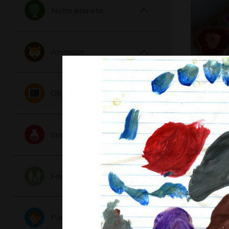
Notre planete
Animaux
Téléphon
Objets
Art postal, 
Imaginaire
Famille
Portraits