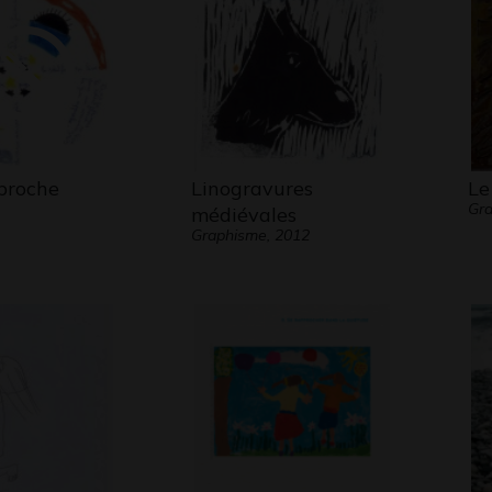
pproche
Linogravures
Le
Gr
médiévales
Graphisme, 2012