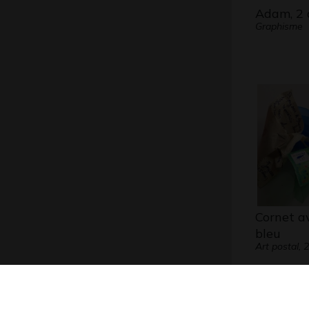
Adam, 2 
Graphisme
Cornet a
bleu
Art postal, 