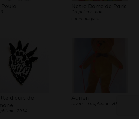
 Poule
Notre Dame de Paris
13
Graphisme, non
communiquée
tte d'ours de
Adrien
Divers - Graphisme, 2014
mane
phisme, 2014