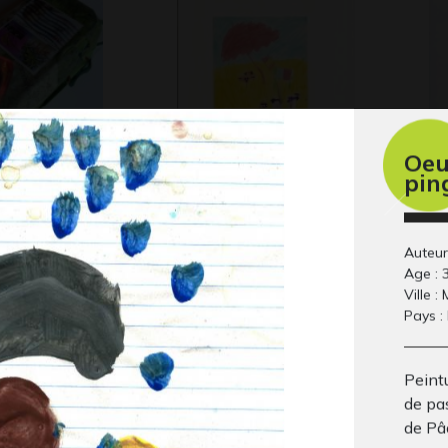
Oeu
e portable
Rêve de plage au
Lu
pin
2015
Gra
soleil…
Graphisme, 06/2007
Auteur 
Age : 
Ville :
Pays :
Peintu
de pas
de Pâ