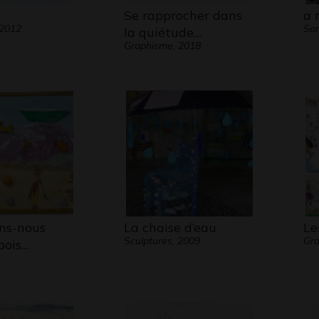
Se rapprocher dans
a 
 2012
Son
la quiétude…
Graphisme, 2018
ns-nous
La chaise d’eau
Le
Sculptures, 2009
Gra
bois…