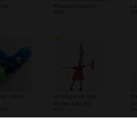
ans
Plusieurs dessins
La
2024
20
vec ruban
Le magicien aux
Pa
étoiles MELRIC
Si
2015
2013
Gra