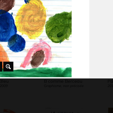
 de velour
Oiseau de Christian
Lo
Graphisme, -
Gr
 2020
Bleu
B comme Berceau
Pa
 2009
Graphisme, non précisée
20