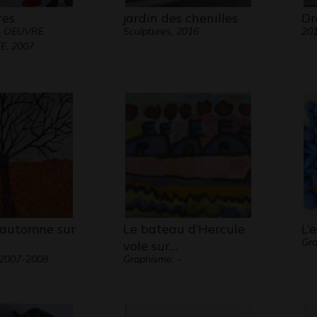
res
jardin des chenilles
Dr
- OEUVRE
Sculptures, 2016
20
, 2007
l’automne sur
Le bateau d’Hercule
L’
Gr
vole sur…
 2007-2008
Graphisme, -