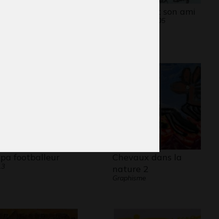
la E5
le cheval et son ami
aphisme
Graphisme, 2005
pa footballeur
Chevaux dans la
13
nature 2
Graphisme