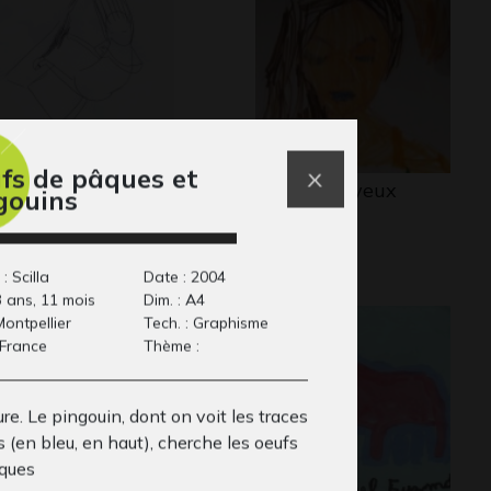
fs de pâques et
cile 58
femme les yeux
gouins
phisme, 2012
fermés
2010
: Scilla
Date : 2004
3 ans, 11 mois
Dim. : A4
 Montpellier
Tech. : Graphisme
 France
Thème :
re. Le pingouin, dont on voit les traces
 (en bleu, en haut), cherche les oeufs
ques