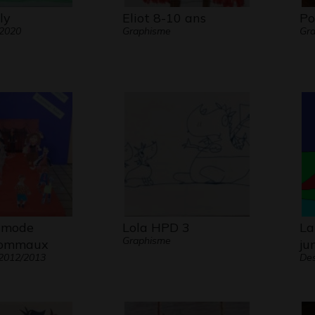
ly
Eliot 8-10 ans
Po
 2020
Graphisme
Gra
e mode
Lola HPD 3
La
Graphisme
Pommaux
ju
 2012/2013
Des