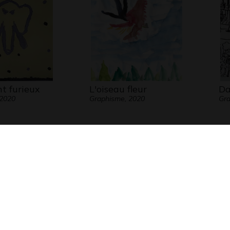
t furieux
L'oiseau fleur
Da
 2020
Graphisme, 2020
Gra
régoire
La place
Le