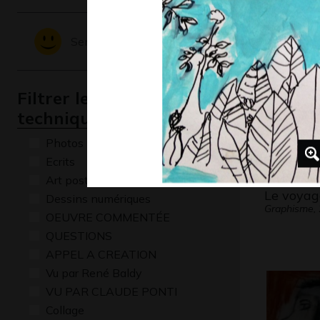
Graphisme,
Sentiments - Emotions
Filtrer les oeuvres par
technique
Photos
Ecrits
Art postal
Le voyag
Dessins numériques
Graphisme,
OEUVRE COMMENTÉE
QUESTIONS
APPEL A CREATION
Vu par René Baldy
VU PAR CLAUDE PONTI
Collage