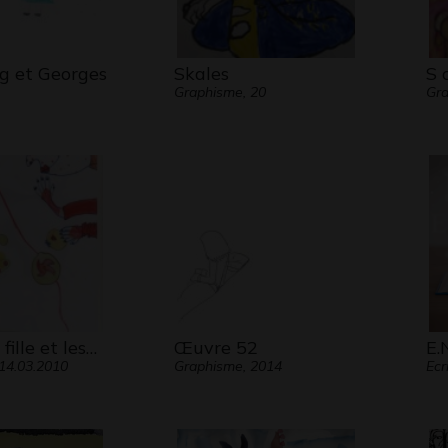
g et Georges
Skales
S 
Graphisme, 20
Gr
fille et les…
Œuvre 52
E.N
14.03.2010
Graphisme, 2014
Ecr