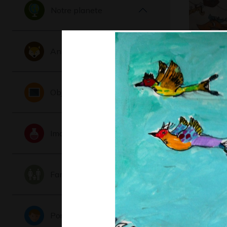
Notre planete
Animaux
Lola #2
Objets
Graphisme
Imaginaire
Famille
Portraits
lion, gaze