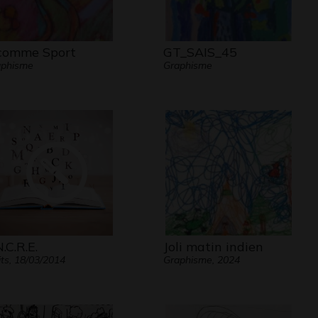
comme Sport
GT_SAIS_45
aphisme
Graphisme
.C.R.E.
Joli matin indien
its, 18/03/2014
Graphisme, 2024