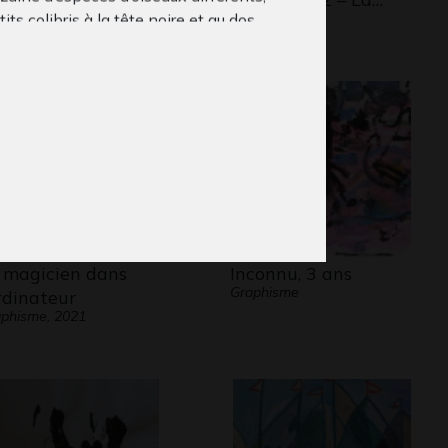
phisme, 2008
Graphisme
tits colibris à la tête noire et au dos
ise, le grand acajou avec ses rayures
hes sur la tête…
er des grands: enfants de 10 à 13 ans
que : feutres colorés, feutres
ux, peinture acrylique
 magicien dans
Inconnu, 3 ans
Graphisme
ordinateur
phisme, 2021