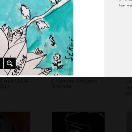
 2012
Graphisme
Gra
les pe
turquo
blanc
Ateli
Techni
pincea
e aux U.S.A.
C comme Chateau
Le
 2014
Graphisme
l’
Gra