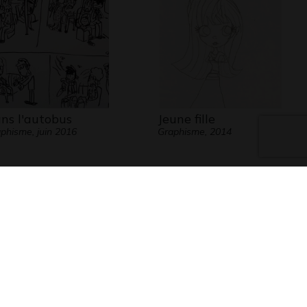
ns l'autobus
Jeune fille
phisme, juin 2016
Graphisme, 2014
 Chien Bleu
Mamoeiro 4