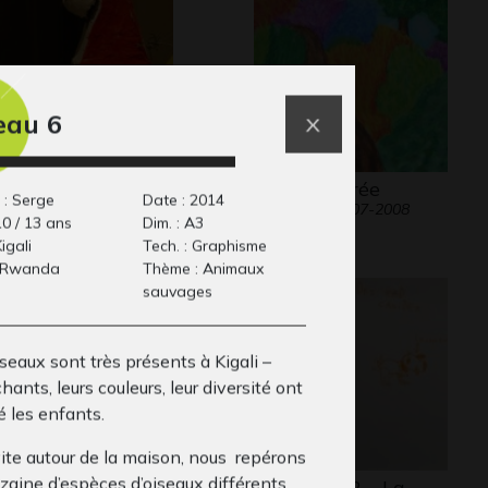
eau 6
ison 12
Vallée colorée
 : Serge
Date : 2014
ers - Graphisme, 2009
Graphisme, 2007-2008
10 / 13 ans
Dim. : A3
Kigali
Tech. : Graphisme
: Rwanda
Thème : Animaux
sauvages
seaux sont très présents à Kigali –
chants, leurs couleurs, leur diversité ont
é les enfants.
vite autour de la maison, nous repérons
zaine d’espèces d’oiseaux différents,
rie d’arbres
Lola Anim 2 – La…