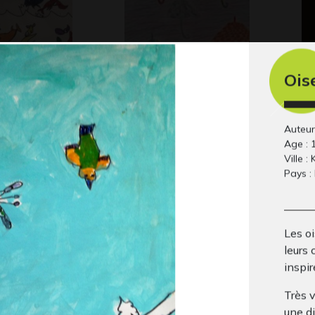
Ois
Les parapluies
Ma
Auteur
Graphisme, 6/05/20
Div
Age : 
Ville : 
Pays 
Les oi
leurs 
inspir
Très 
une di
lle et girafe
Phaéton
sé