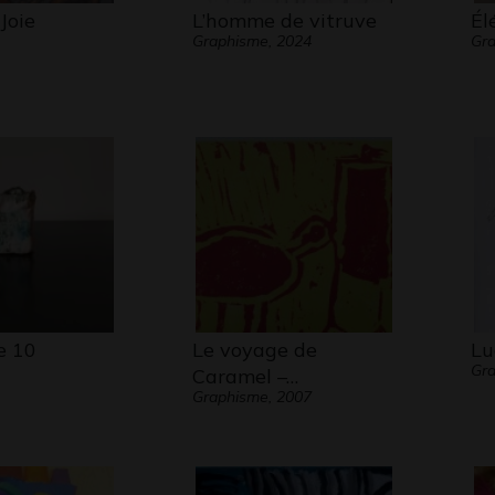
Joie
L’homme de vitruve
Él
Graphisme, 2024
Gra
e 10
Le voyage de
Lu
Gra
Caramel –…
Graphisme, 2007