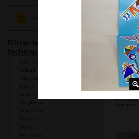
Barbe Bl
Graphisme,
Sentiments - Emotions
Filtrer les oeuvres par
technique
VU PAR CLAUDE PONTI
Collage
céramique
Divers
Sculptures
Un bus à
Graphisme
Graphisme, 
Son-Vidéo
Photos
Ecrits
Art postal