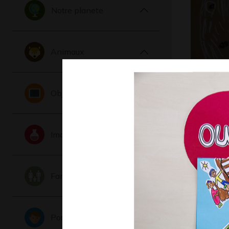
Notre planete
Animaux
La tête d
Objets
d’Adrien
Graphisme,
Imaginaire
Famille
Portraits