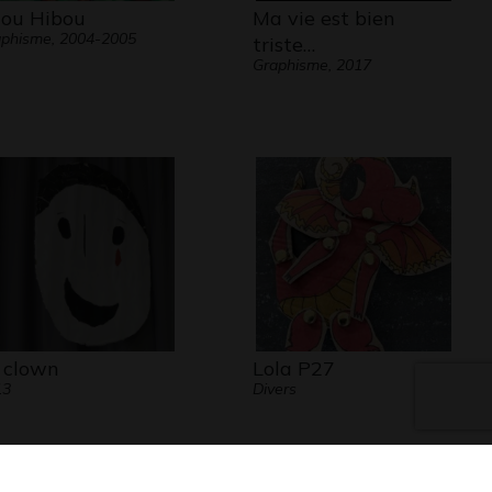
ou Hibou
Ma vie est bien
phisme, 2004-2005
triste…
Graphisme, 2017
 clown
Lola P27
13
Divers