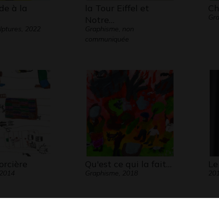
de à la
la Tour Eiffel et
Ch
Gra
e
Notre…
lptures, 2022
Graphisme, non
communiquée
orcière
Qu'est ce qui la fait…
Le
 2014
Graphisme, 2018
20