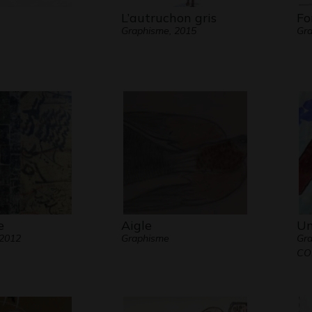
L’autruchon gris
Fo
Graphisme, 2015
Gra
e
Aigle
Un
 2012
Graphisme
Gr
CO