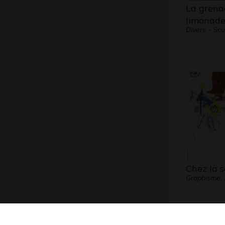
La grena
limonad
Divers - Scu
Chez la s
Graphisme,