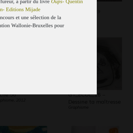
 fureur, à partir du livre
Oups-
Quentin
ternité rose
Dinosor
n- Editions Mijade
Sculptures, 2019
ncours et une sélection de la
ation Wallonie-Bruxelles pour
voir la lecture chez les enfants de 3
ns et mettre en valeur les auteurs et
rateurs de Wallonie et de Bruxelles.
ct organisateurs du concours :
ureurdelire.cfwb.be
www.lewolf.be
t auteur :
ight
jean.poucet@cfwb.be
gnantes : Mme Borri et Mme Lauwers
cile 56
GT_ECOL_16 –
phisme, 2012
Dessine ta maîtresse
Graphisme