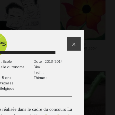
PS
sro et Yacine
Fleur solaire
phisme, 2018
Graphisme, 2003-2004
 : Ecole
Date : 2013-2014
elle autonome
Dim. :
Tech. :
3-5 ans
Thème :
 Bruxelles
 Belgique
 réalisée dans le cadre du concours La