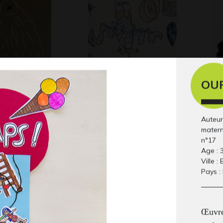
OU
’ours
Extra Terrestre Aux
Na
Gra
Ors (caché…
 2014
Graphisme, 2020
Auteur
matern
n°17
Age : 
Ville :
Pays :
Œuvre