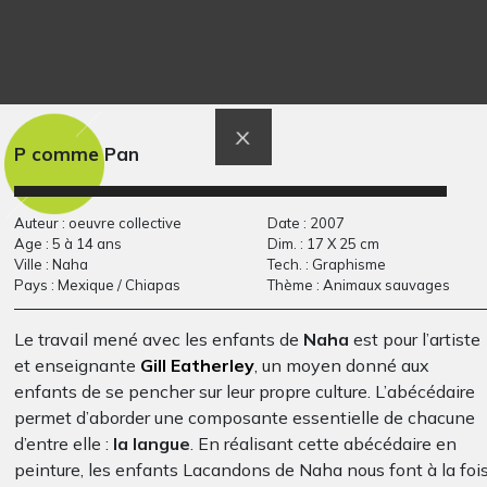
Lola HPD 5
Petites souris
Graphisme
2013
P comme Pan
Auteur : oeuvre collective
Date : 2007
Age : 5 à 14 ans
Dim. : 17 X 25 cm
Ville : Naha
Tech. : Graphisme
Pays : Mexique / Chiapas
Thème : Animaux sauvages
Le travail mené avec les enfants de
Naha
est pour l’artiste
et enseignante
Gill Eatherley
, un moyen donné aux
Démon lapin en
Mur imaginaire
enfants de se pencher sur leur propre culture. L’abécédaire
peluche
(collage)
permet d’aborder une composante essentielle de chacune
Graphisme, 2014
Divers, 2008
d’entre elle :
la langue
. En réalisant cette abécédaire en
peinture, les enfants Lacandons de Naha nous font à la foi