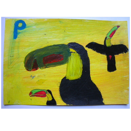
Musée des oeuvres des enfants
Filtrer les oeuvres par thème
Filtrer les oeuvres par technique
4260
oeuvres trouvées