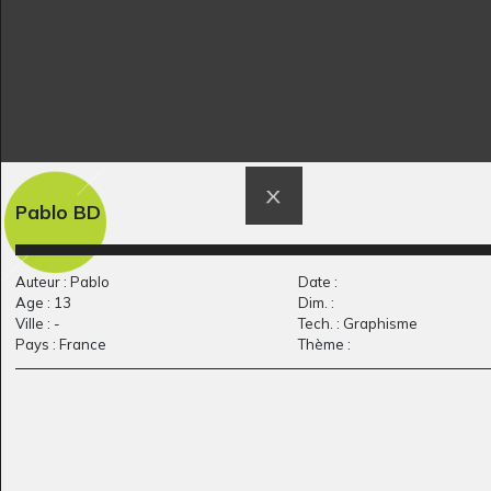
Pablo BD
Bonne fête maman
Le picano
Graphisme, 1955
Graphisme, 2020
Auteur : Pablo
Date :
Age : 13
Dim. :
Ville : -
Tech. : Graphisme
Pays : France
Thème :