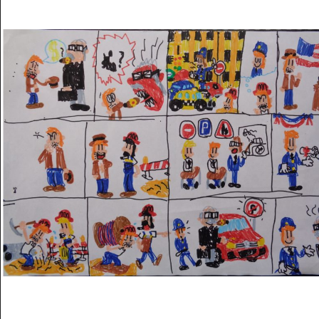
Musée des oeuvres des enfants
Filtrer les oeuvres par thème
Filtrer les oeuvres par technique
4260
oeuvres trouvées