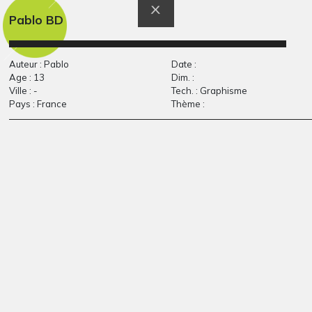
Pablo BD
Auteur : Pablo
Date :
Age : 13
Dim. :
Ville : -
Tech. : Graphisme
Pays : France
Thème :
Maman et ses amis
Renault Express
Graphisme, 2014
Graphisme, 2012