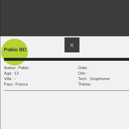
Le câlin du soir
maman
Graphisme, 2013
Graphisme - QUESTIONS,
2008
Pablo BD
Auteur : Pablo
Date :
Age : 13
Dim. :
Ville : -
Tech. : Graphisme
Pays : France
Thème :
Je m’appelle Lala
Qu’est ce qui la fait…
Divers - Graphisme, Octobre
Graphisme