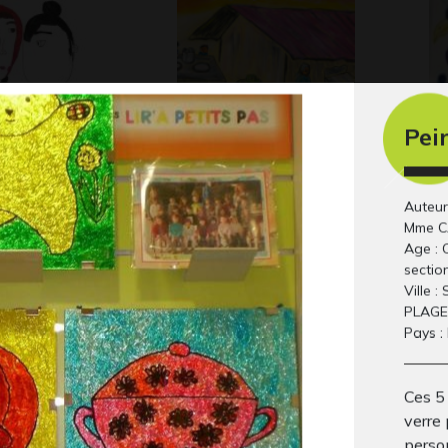
Pei
19
Les autres par Kyria
L’
 2017
Gra
Katia
Auteur
Graphisme
Mme C
Age : 
sectio
Ville 
PLAG
Pays 
Ces 5
verre
perso