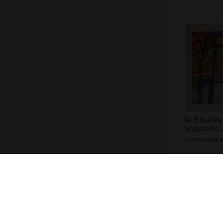
le boule
Graphisme,
communiqu