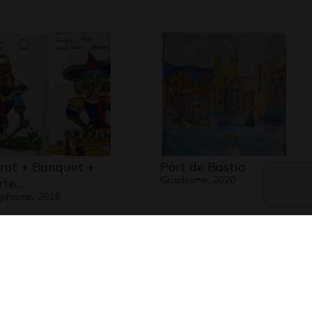
rot + Banquet +
Port de Bastia
Graphisme, 2020
rte…
phisme, 2015