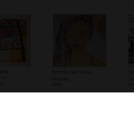
vard
femme les yeux
Ta
 non
fermés
ca
ée
2010
Gra