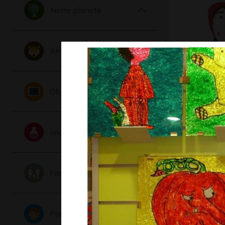
Notre planete
Animaux
Lucile #
Objets
Graphisme,
Imaginaire
Famille
Portraits