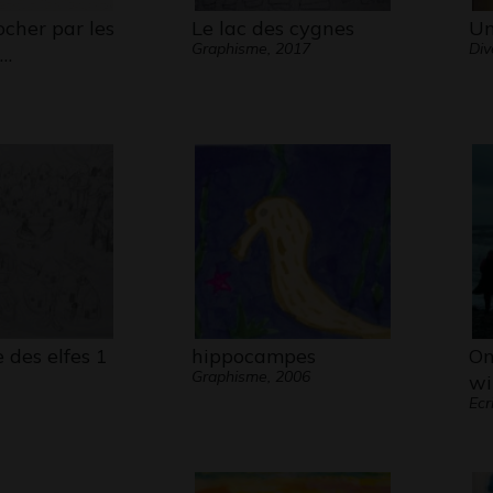
cher par les
Le lac des cygnes
Un
Graphisme, 2017
Div
s…
e des elfes 1
hippocampes
On
Graphisme, 2006
wi
Ecr