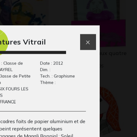
ntures Vitrail
homme à l’oiseau
La femme aux quatre
phisme, 2019
bouches
 : Classe de
Date : 2012
Graphisme, 2005
AYREL
Dim. :
Classe de Petite
Tech. : Graphisme
n
Thème :
: SIX FOURS LES
ES
: FRANCE
 cadres faits de papier aluminium et de
 peint représentent quelques
nnages de Magali Bonniol : Soleil