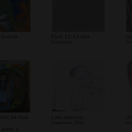
licorne
Eliot 12-14 ans
La
Graphisme
Gra
rait de Nuk
Lulu dessine…
Un
Graphisme, 2010
Gra
- APPEL A