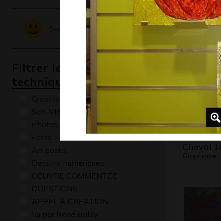
La Tour Ei
Graphisme,
Sentiments - Emotions
Filtrer les oeuvres par
technique
Graphisme
Son-Vidéo
Photos
Ecrits
Cheval 1
Art postal
Graphisme
Dessins numériques
OEUVRE COMMENTÉE
QUESTIONS
APPEL A CREATION
Vu par René Baldy