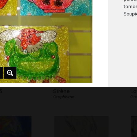
tombé,
ffel en folie
Mer de Célia
La
 2012
Graphisme
Gra
Soupi
6
Sirène
La
Graphisme
Gra