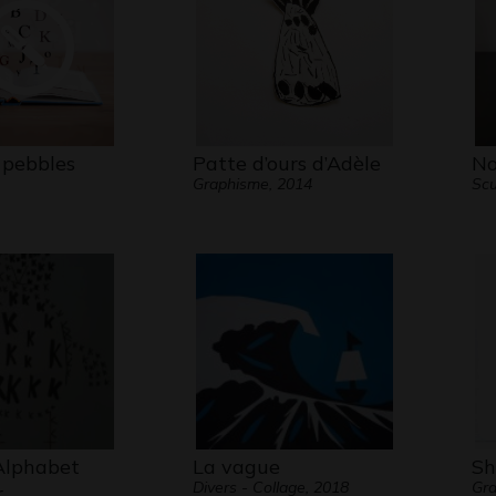
 pebbles
Patte d’ours d’Adèle
No
Graphisme, 2014
Scu
 Alphabet
La vague
Sh
Divers - Collage, 2018
Gra
.