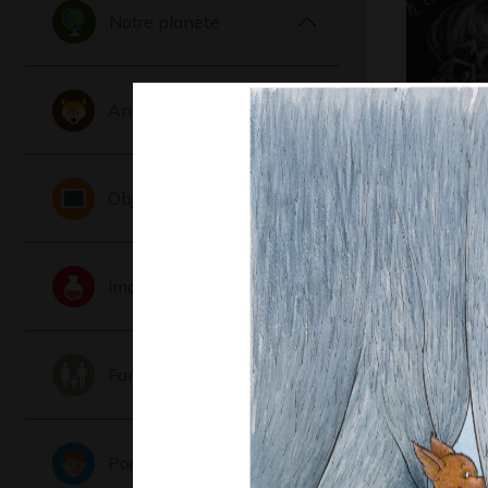
Notre planete
Animaux
Jack’o la
Graphisme,
Objets
Imaginaire
Famille
Portraits
les fées d