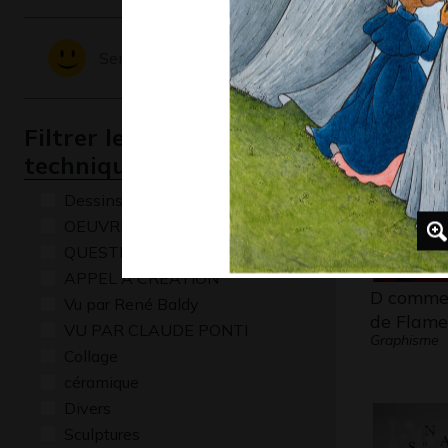
Graphisme,
Sentiments - Emotions
Filtrer les oeuvres par
technique
Dessins numériques
OEUVRE COMMENTÉE
QUESTIONS
APPEL A CREATION
D comme
Vu par René Baldy
de Flam
VU PAR CLAUDE PONTI
Graphisme
Collage
céramique
Divers
Sculptures