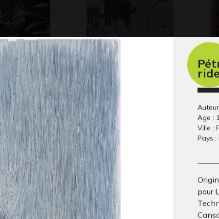
Pétr
rid
ntern
Eliot 6-8 ans
At
 2012
Graphisme, entre 2015 et
po
2018
Art
Auteur
Age : 
Ville : 
Pays :
Origi
pour 
Techni
Canso
’hiver
A Paris, on est serré…
La