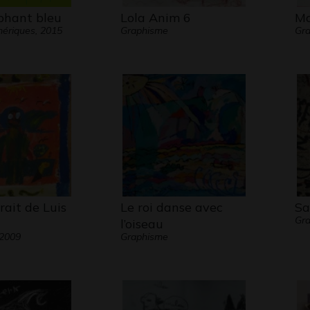
éphant bleu
Lola Anim 6
Mo
ériques, 2015
Graphisme
Gra
ait de Luis
Le roi danse avec
Sa
Gra
l’oiseau
 2009
Graphisme