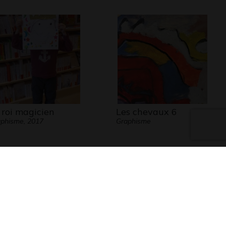
 roi magicien
Les chevaux 6
phisme, 2017
Graphisme