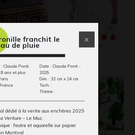
onille franchit le
eau de pluie
tention aux ours
le printemps
Ecrits, 2014
laires
 postal, 2015
 : Claude Ponti
Date : Claude Ponti -
18 ans et plus
2025
Paris
Dim. : 32 cm x 24 cm
 France
Tech. :
Thème :
nal dédié à la vente aux enchères 2025
La Venture – Le Muz.
que : feutre et aquarelle sur papier
n Montval
 lettre de la
Mon village, Honey