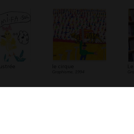
lustrée
le cirque
Le
Graphisme, 1994
Gra