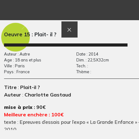
Les foulards de
Drôle de bonhomme
Graphisme, 2012
toutes les…
Dessins numériques, 2013
Oeuvre 15 : Plait- il ?
Auteur : Autre
Date : 2014
Age : 18 ans et plus
Dim. : 22,5X32cm
Ville : Paris
Tech. :
Pays : France
Thème :
Titre
:
Plait-il ?
Auteur
:
Charlotte Gastaud
Masque1
Le dragon cracheur
Graphisme, -
de feu…
mise à prix
: 90€
Graphisme
Meilleure enchère : 100€
texte : Epreuves d’essais pour l’expo « La Grande Enfance » 
2010.
technique
:Pointe sèche gravure sur papier