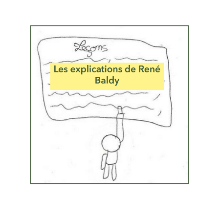
Musée des oeuvres des enfants
Filtrer les oeuvres par thème
Filtrer les oeuvres par technique
4260
oeuvres trouvées