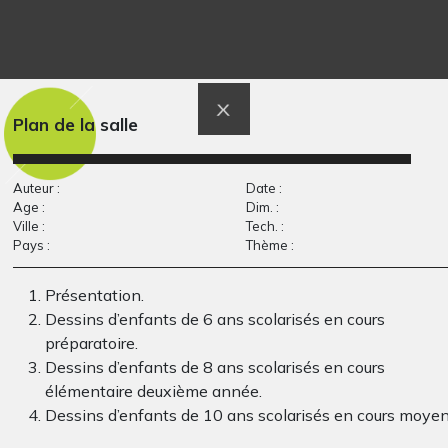
Bonhomme contour
Bonhomme au feutre
de mado
noir
Graphisme, 2010
1971
Plan de la salle
Auteur :
Date :
Age :
Dim. :
Ville :
Tech. :
Pays :
Thème :
Présentation.
Dessins d’enfants de 6 ans scolarisés en cours
préparatoire.
Campesinos
Moi, bébé
Dessins d’enfants de 8 ans scolarisés en cours
Graphisme
APPEL A CREATION, -
élémentaire deuxième année.
Dessins d’enfants de 10 ans scolarisés en cours moye
deuxième année.